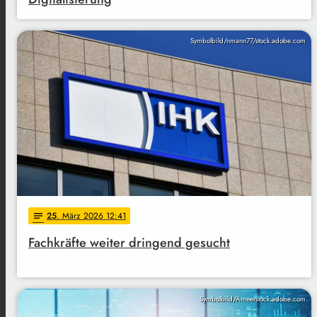
Symbolbild/nmann77/stock.adobe.com
25
. März 2026 12:41
notes
Fachkräfte weiter dringend gesucht
Symbolbild/Ameerstock.adobe.com