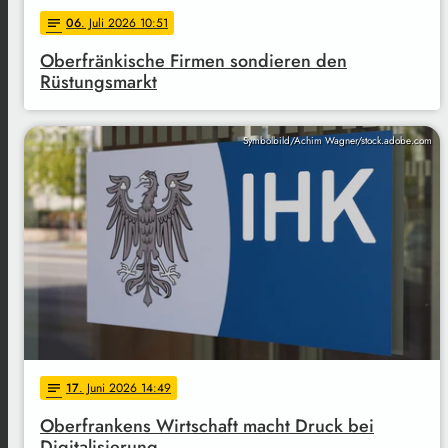
06
. Juli 2026 10:51
notes
Oberfränkische Firmen sondieren den
Rüstungsmarkt
Symbolbild/Achim Wagner/stock.adobe.com
17
. Juni 2026 14:49
notes
Oberfrankens Wirtschaft macht Druck bei
Digitalisierung