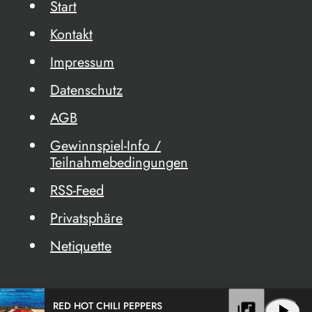
Start
Kontakt
Impressum
Datenschutz
AGB
Gewinnspiel-Info /
Teilnahmebedingungen
RSS-Feed
Privatsphäre
Netiquette
RED HOT CHILI PEPPERS
library_music
play_arrow