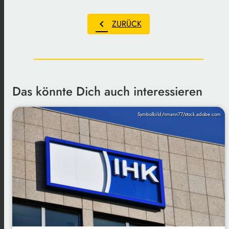
chevron_left
ZURÜCK
Das könnte Dich auch interessieren
Symbolbild/nmann77/stock.adobe.com