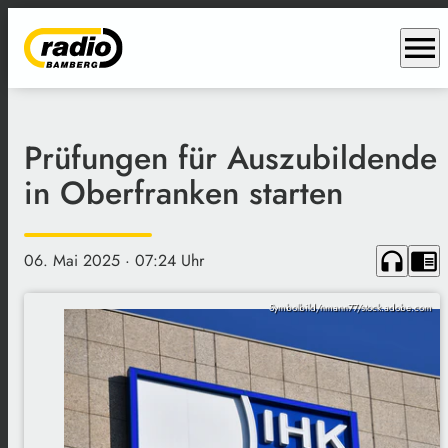
menu
Prüfungen für Auszubildende
in Oberfranken starten
headphones
chrome_reader_mode
06. Mai 2025
· 07:24 Uhr
Symbolbild/nmann77/stock.adobe.com