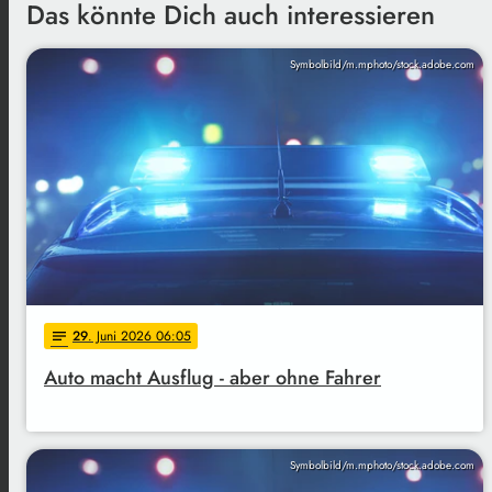
Das könnte Dich auch interessieren
Symbolbild/m.mphoto/stock.adobe.com
29
. Juni 2026 06:05
notes
Auto macht Ausflug - aber ohne Fahrer
Symbolbild/m.mphoto/stock.adobe.com