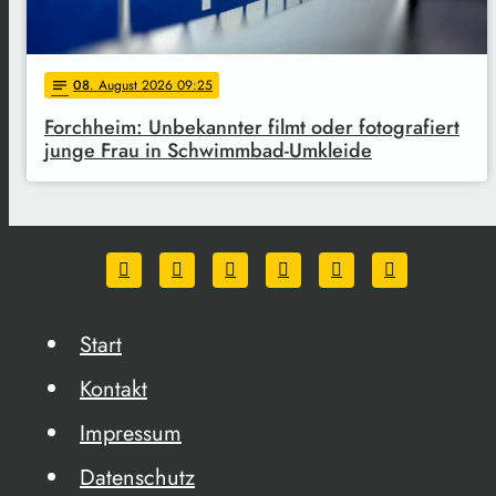
08
. August 2026 09:25
notes
Forchheim: Unbekannter filmt oder fotografiert
junge Frau in Schwimmbad-Umkleide
Start
Kontakt
Impressum
Datenschutz