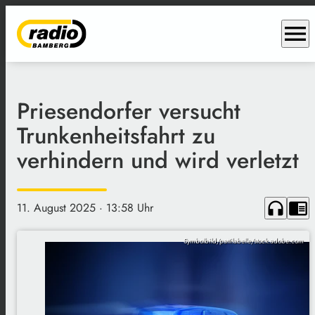
menu
Priesendorfer versucht
Trunkenheitsfahrt zu
verhindern und wird verletzt
headphones
chrome_reader_mode
11. August 2025
· 13:58 Uhr
Symbolbild/pattilabelle/stock.adobe.com