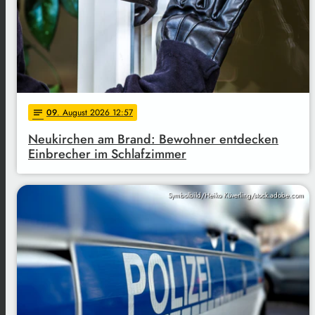
09
. August 2026 12:57
notes
Neukirchen am Brand: Bewohner entdecken
Einbrecher im Schlafzimmer
Symbolbild/Heiko Küverling/stock.adobe.com