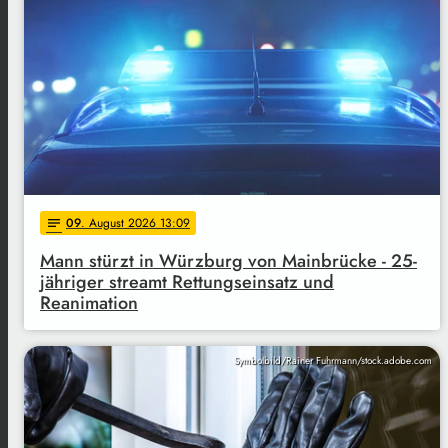
09
. August 2026 13:09
notes
Mann stürzt in Würzburg von Mainbrücke - 25-
jähriger streamt Rettungseinsatz und
Reanimation
Symbolbild/Rainer Fuhrmann/stock.adobe.com