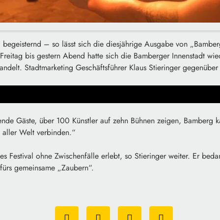
d begeisternd – so lässt sich die diesjährige Ausgabe von „Bamber
reitag bis gestern Abend hatte sich die Bamberger Innenstadt wied
andelt. Stadtmarketing Geschäftsführer Klaus Stieringer gegenübe
de Gäste, über 100 Künstler auf zehn Bühnen zeigen, Bamberg ka
aller Welt verbinden.“
s Festival ohne Zwischenfälle erlebt, so Stieringer weiter. Er bedan
 fürs gemeinsame „Zaubern“.