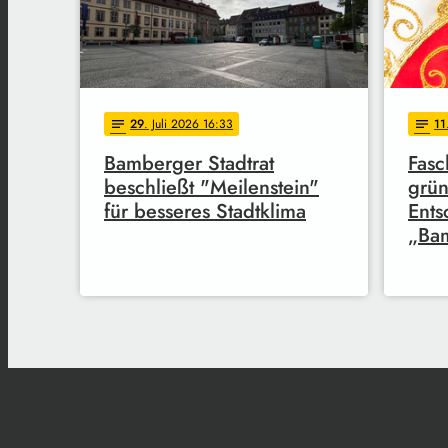
29
. Juli 2026 16:33
11
notes
notes
Bamberger Stadtrat
Fas
beschließt "Meilenstein"
grün
für besseres Stadtklima
Ents
„Bam