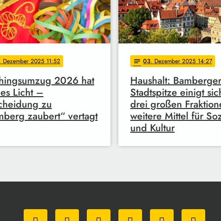
. Dezember 2025 11:52
03
. Dezember 2025 14:27
notes
chingsumzug 2026 hat
Haushalt: Bamberge
es Licht –
Stadtspitze einigt sic
cheidung zu
drei großen Fraktion
berg zaubert“ vertagt
weitere Mittel für So
und Kultur