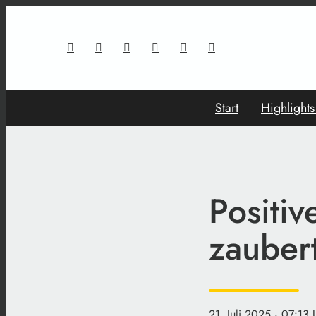
Start
Highlight
Positi
zauber
21. Juli 2025
· 07:13 