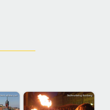
/stock.adobe.com
Stadtmarketing Bamberg