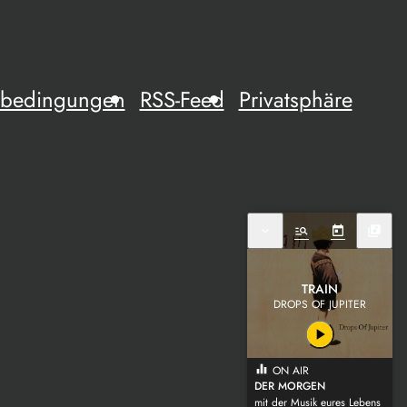
mebedingungen
RSS-Feed
Privatsphäre
expand_more
manage_search
today
library_music
TRAIN
DROPS OF JUPITER
play_arrow
equalizer
ON AIR
DER MORGEN
mit der Musik eures Lebens