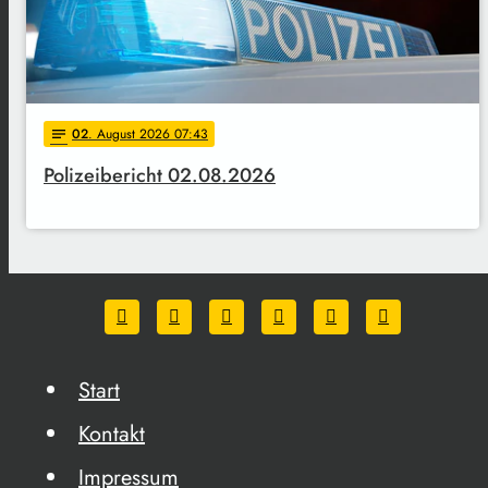
02
. August 2026 07:43
notes
Polizeibericht 02.08.2026
Start
Kontakt
Impressum