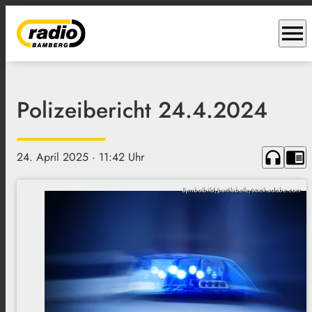
menu
Polizeibericht 24.4.2024
headphones
chrome_reader_mode
24. April 2025
· 11:42 Uhr
Symbolbild/pattilabelle/stock.adobe.com