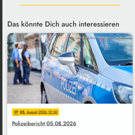
Das könnte Dich auch interessieren
Symbolbild/filmbildfabrik/stock.adobe.com
05
. August 2026 12:30
notes
Polizeibericht 05.08.2026