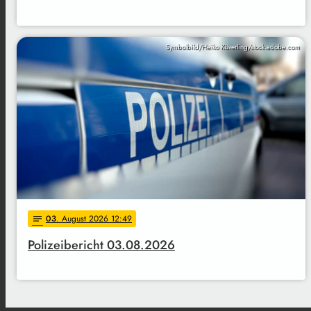
Symbolbild/Heiko Küverling/stock.adobe.com
03
. August 2026 12:49
notes
Polizeibericht 03.08.2026