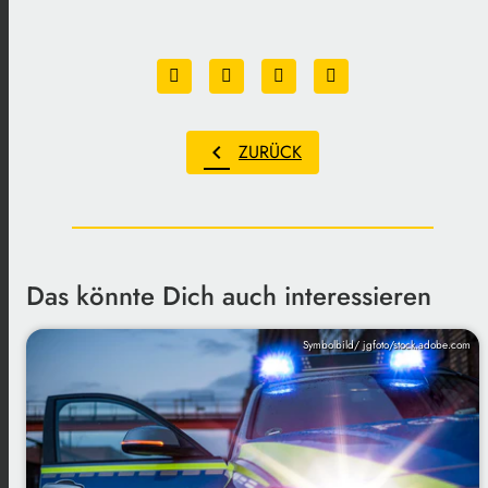
chevron_left
ZURÜCK
Das könnte Dich auch interessieren
Symbolbild/ jgfoto/stock.adobe.com