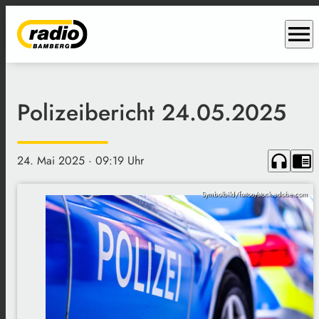
menu
Polizeibericht 24.05.2025
headphones
chrome_reader_mode
24. Mai 2025
· 09:19 Uhr
Symbolbild/fottoo/stock.adobe.com