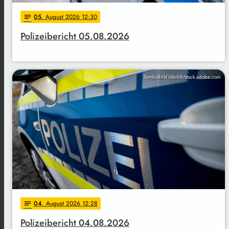
05
. August 2026 12:30
notes
Polizeibericht 05.08.2026
Symbolbild/abr68/stock.adobe.com
04
. August 2026 12:28
notes
Polizeibericht 04.08.2026