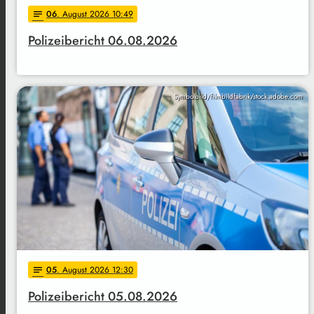
06
. August 2026 10:49
notes
Polizeibericht 06.08.2026
Symbolbild/filmbildfabrik/stock.adobe.com
05
. August 2026 12:30
notes
Polizeibericht 05.08.2026