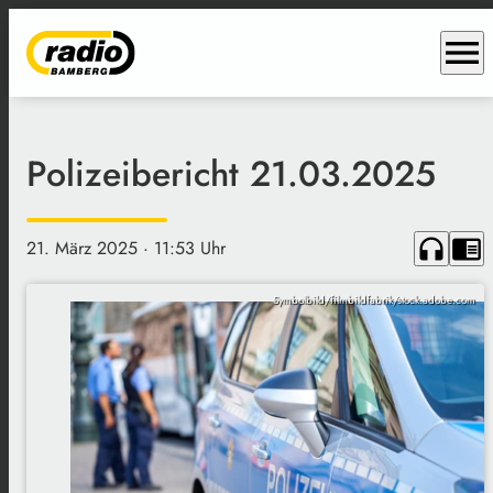
menu
Polizeibericht 21.03.2025
headphones
chrome_reader_mode
21. März 2025
· 11:53 Uhr
Symbolbild/filmbildfabrik/stock.adobe.com