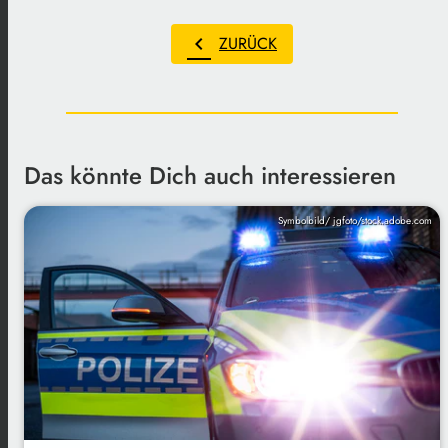
chevron_left
ZURÜCK
Das könnte Dich auch interessieren
Symbolbild/ jgfoto/stock.adobe.com