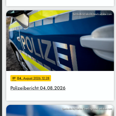
Symbolbild/abr68/stock.adobe.com
04
. August 2026 12:28
notes
Polizeibericht 04.08.2026
Symbolbild/Heiko Küverling/stock.adobe.com