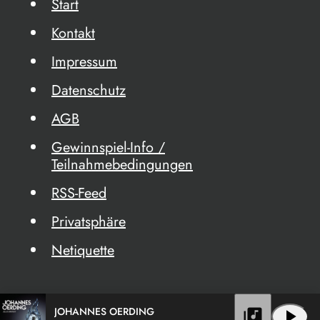
Start
Kontakt
Impressum
Datenschutz
AGB
Gewinnspiel-Info /
Teilnahmebedingungen
RSS-Feed
Privatsphäre
Netiquette
JOHANNES OERDING
library_music
play_arrow