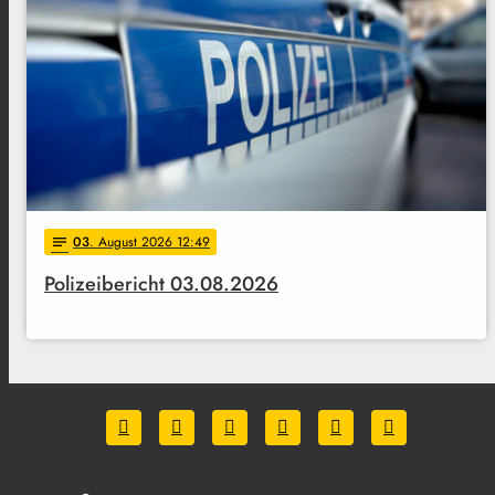
03
. August 2026 12:49
notes
Polizeibericht 03.08.2026