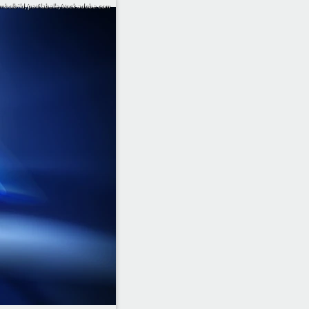
mbolbild/pattilabelle/stock.adobe.com