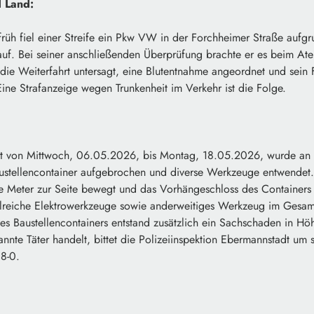
 Land:
rüh fiel einer Streife ein Pkw VW in der Forchheimer Straße aufgr
uf. Bei seiner anschließenden Überprüfung brachte er es beim Ate
die Weiterfahrt untersagt, eine Blutentnahme angeordnet und sein 
Eine Strafanzeige wegen Trunkenheit im Verkehr ist die Folge.
it von Mittwoch, 06.05.2026, bis Montag, 18.05.2026, wurde an e
austellencontainer aufgebrochen und diverse Werkzeuge entwendet
e Meter zur Seite bewegt und das Vorhängeschloss des Containers
lreiche Elektrowerkzeuge sowie anderweitiges Werkzeug im Gesam
s Baustellencontainers entstand zusätzlich ein Sachschaden in H
nnte Täter handelt, bittet die Polizeiinspektion Ebermannstadt um
88-0.