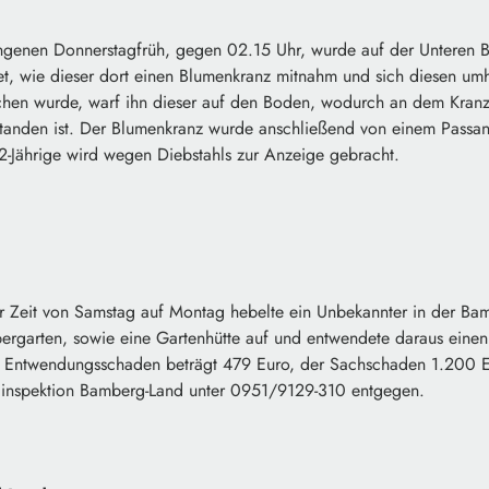
nen Donnerstagfrüh, gegen 02.15 Uhr, wurde auf der Unteren Brü
, wie dieser dort einen Blumenkranz mitnahm und sich diesen umh
hen wurde, warf ihn dieser auf den Boden, wodurch an dem Kran
tanden ist. Der Blumenkranz wurde anschließend von einem Passan
2-Jährige wird wegen Diebstahls zur Anzeige gebracht.
Zeit von Samstag auf Montag hebelte ein Unbekannter in der Ba
ergarten, sowie eine Gartenhütte auf und entwendete daraus eine
r Entwendungsschaden beträgt 479 Euro, der Sachschaden 1.200 E
eiinspektion Bamberg-Land unter 0951/9129-310 entgegen.