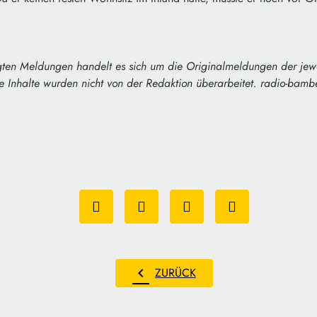
gten Meldungen handelt es sich um die Originalmeldungen der jew
ie Inhalte wurden nicht von der Redaktion überarbeitet. radio-bamber
chevron_left
ZURÜCK