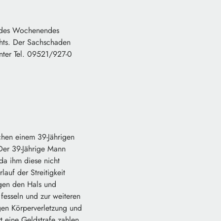
f des Wochenendes
chts. Der Sachschaden
unter Tel. 09521/927-0
chen einem 39-Jährigen
 Der 39-Jährige Mann
da ihm diese nicht
auf der Streitigkeit
gen den Hals und
fesseln und zur weiteren
gen Körperverletzung und
t eine Geldstrafe zahlen.