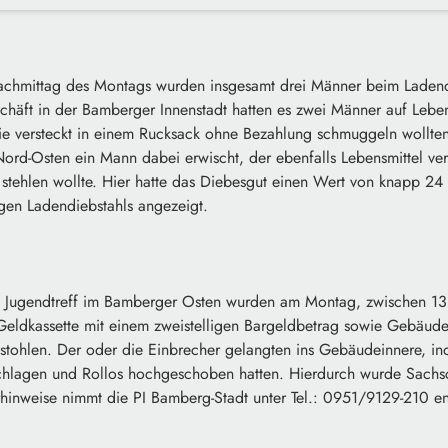
mittag des Montags wurden insgesamt drei Männer beim Ladendi
chäft in der Bamberger Innenstadt hatten es zwei Männer auf Leben
ie versteckt in einem Rucksack ohne Bezahlung schmuggeln wollten.
rd-Osten ein Mann dabei erwischt, der ebenfalls Lebensmittel ver
stehlen wollte. Hier hatte das Diebesgut einen Wert von knapp 24 
en Ladendiebstahls angezeigt.
ugendtreff im Bamberger Osten wurden am Montag, zwischen 13.
e Geldkassette mit einem zweistelligen Bargeldbetrag sowie Gebäud
tohlen. Der oder die Einbrecher gelangten ins Gebäudeinnere, in
schlagen und Rollos hochgeschoben hatten. Hierdurch wurde Sach
erhinweise nimmt die PI Bamberg-Stadt unter Tel.: 0951/9129-210 e