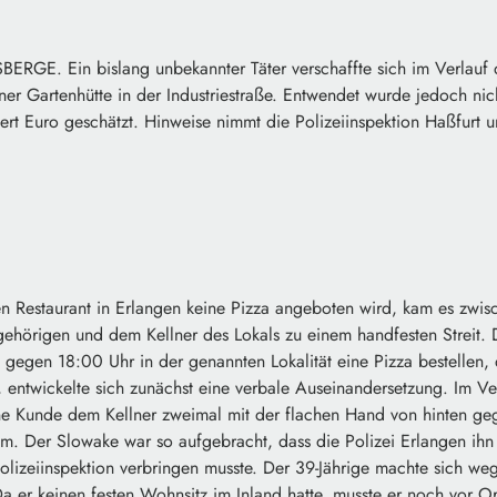
RGE. Ein bislang unbekannter Täter verschaffte sich im Verlau
iner Gartenhütte in der Industriestraße. Entwendet wurde jedoch ni
rt Euro geschätzt. Hinweise nimmt die Polizeiinspektion Haßfurt 
en Restaurant in Erlangen keine Pizza angeboten wird, kam es zwis
gehörigen und dem Kellner des Lokals zu einem handfesten Streit.
gegen 18:00 Uhr in der genannten Lokalität eine Pizza bestellen, 
, entwickelte sich zunächst eine verbale Auseinandersetzung. Im Verl
ne Kunde dem Kellner zweimal mit der flachen Hand von hinten ge
m. Der Slowake war so aufgebracht, dass die Polizei Erlangen ihn 
olizeiinspektion verbringen musste. Der 39-Jährige machte sich we
Da er keinen festen Wohnsitz im Inland hatte, musste er noch vor Or