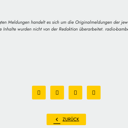
gten Meldungen handelt es sich um die Originalmeldungen der jew
ie Inhalte wurden nicht von der Redaktion überarbeitet. radio-bamber
chevron_left
ZURÜCK