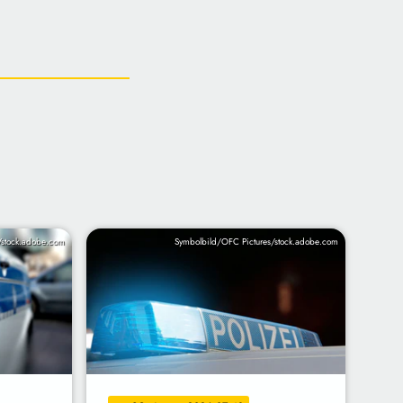
/stock.adobe.com
Symbolbild/OFC Pictures/stock.adobe.com