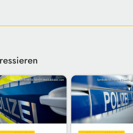
ressieren
Symbolbild/abr68/stock.adobe.com
Symbolbild/Heiko Küverling