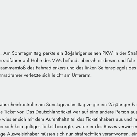
 Am Sonntagmittag parkte ein 36-Jähriger seinen PKW in der Stra
Fahrradfahrer auf Höhe des VWs befand, übersah er diesen und fuhr
sammenstoß des Fahrradlenkers und des linken Seitenspiegels de
nnradfahrer verletzte sich leicht am Unterarm.
Fahrscheinkontrolle am Sonntagnachmittag zeigte ein 25-jähriger 
es Ticket vor. Das Deutschlandticket war auf eine andere Person aus
wies er sich mit dem Aufenthaltstitel des Ticketinhabers aus und
a er sich kein gültiges Ticket besorgte, wurde er des Busses verwie
ge Ausweisinhaber müssen sich nun strafrechtlich verantworten, e