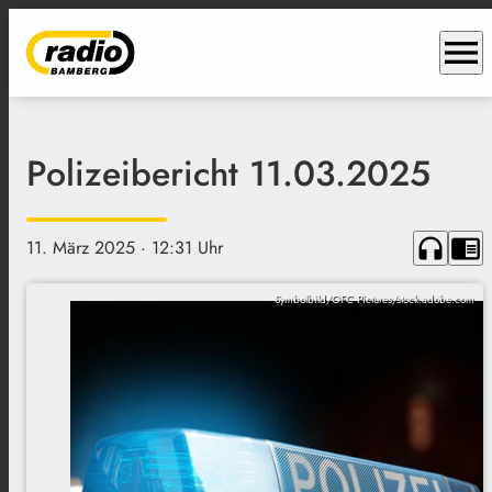
menu
Polizeibericht 11.03.2025
headphones
chrome_reader_mode
11. März 2025
· 12:31 Uhr
Symbolbild/OFC Pictures/stock.adobe.com