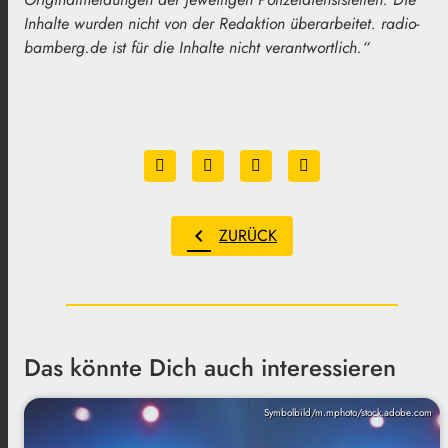
Inhalte wurden nicht von der Redaktion überarbeitet. radio-
bamberg.de ist für die Inhalte nicht verantwortlich
.“
chevron_left
ZURÜCK
Das könnte Dich auch interessieren
Symbolbild/m.mphoto/stock.adobe.com