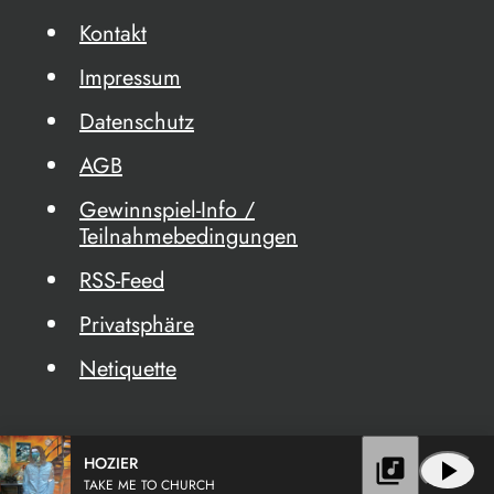
Kontakt
Impressum
Datenschutz
AGB
Gewinnspiel-Info /
Teilnahmebedingungen
RSS-Feed
Privatsphäre
Netiquette
HOZIER
library_music
play_arrow
TAKE ME TO CHURCH