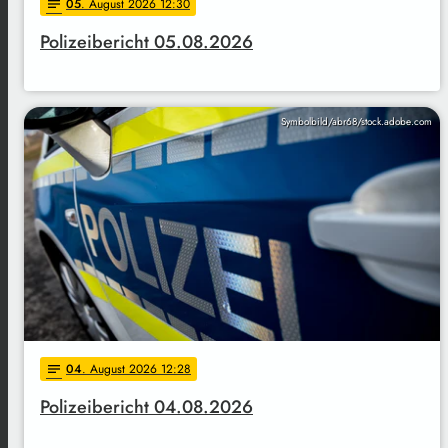
05
. August 2026 12:30
notes
Polizeibericht 05.08.2026
Symbolbild/abr68/stock.adobe.com
04
. August 2026 12:28
notes
Polizeibericht 04.08.2026