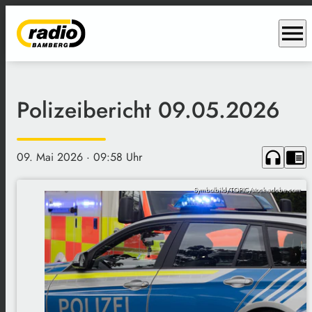
menu
Polizeibericht 09.05.2026
headphones
chrome_reader_mode
09. Mai 2026
· 09:58 Uhr
Symbolbild/TOPIC/stock.adobe.com