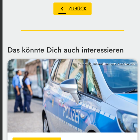
chevron_left
ZURÜCK
Das könnte Dich auch interessieren
Symbolbild/filmbildfabrik/stock.adobe.com