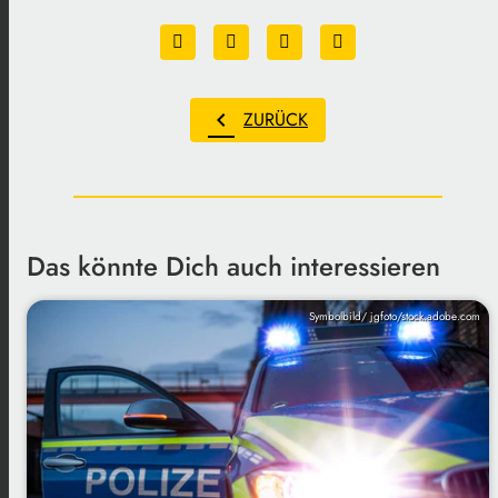
chevron_left
ZURÜCK
Das könnte Dich auch interessieren
Symbolbild/ jgfoto/stock.adobe.com