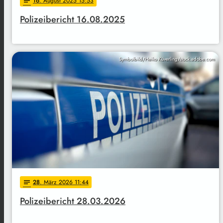
16
. August 2025 15:53
notes
Polizeibericht 16.08.2025
Symbolbild/Heiko Küverling/stock.adobe.com
28
. März 2026 11:44
notes
Polizeibericht 28.03.2026