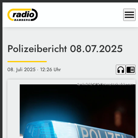
menu
Polizeibericht 08.07.2025
headphones
chrome_reader_mode
08. Juli 2025
· 12:26 Uhr
Symbolbild/OFC Pictures/stock.adobe.com