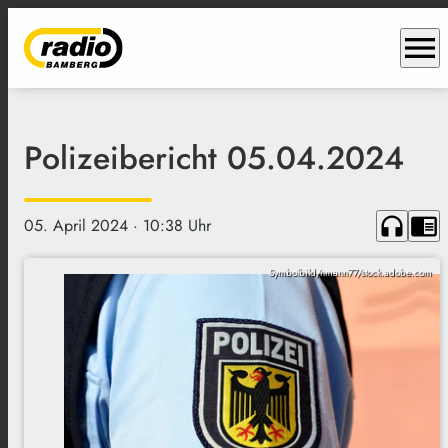
menu
Polizeibericht 05.04.2024
headphones
chrome_reader_mode
05. April 2024
· 10:38 Uhr
Symbolbild/nmann77/stock.adobe.com