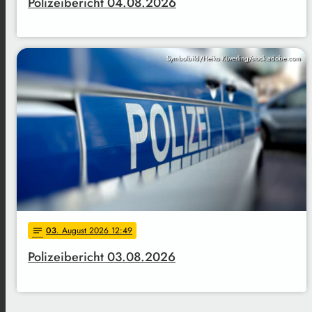
Polizeibericht 04.08.2026
Symbolbild/Heiko Küverling/stock.adobe.com
03
. August 2026 12:49
notes
Polizeibericht 03.08.2026