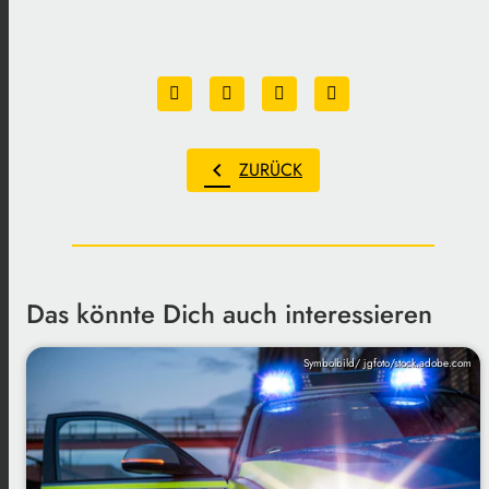
chevron_left
ZURÜCK
Das könnte Dich auch interessieren
Symbolbild/ jgfoto/stock.adobe.com