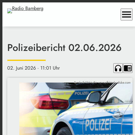
menu
Polizeibericht 02.06.2026
headphones
chrome_reader_mode
02. Juni 2026
· 11:01 Uhr
Symbolbild/studio v-zwoelf/stock.adobe.com