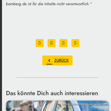
bamberg.de ist für die Inhalte nicht verantwortlich
.
“
chevron_left
ZURÜCK
Das könnte Dich auch interessieren
Symbolbild/filmbildfabrik/stock.adobe.com