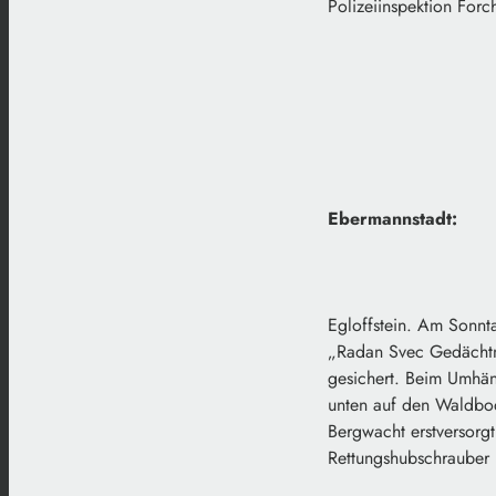
Polizeiinspektion For
Ebermannstadt:
Egloffstein. Am Sonnta
„Radan Svec Gedächtnis
gesichert. Beim Umhäng
unten auf den Waldbo
Bergwacht erstversorg
Rettungshubschrauber i