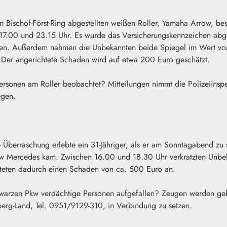
Bischof-Först-Ring abgestellten weißen Roller, Yamaha Arrow, be
7.00 und 23.15 Uhr. Es wurde das Versicherungskennzeichen abge
en. Außerdem nahmen die Unbekannten beide Spiegel im Wert von
. Der angerichtete Schaden wird auf etwa 200 Euro geschätzt.
ersonen am Roller beobachtet? Mitteilungen nimmt die Polizeiinspe
egen.
berraschung erlebte ein 31-Jähriger, als er am Sonntagabend zu
kw Mercedes kam. Zwischen 16.00 und 18.30 Uhr verkratzten Unbek
hteten dadurch einen Schaden von ca. 500 Euro an.
arzen Pkw verdächtige Personen aufgefallen? Zeugen werden gebe
berg-Land, Tel. 0951/9129-310, in Verbindung zu setzen.