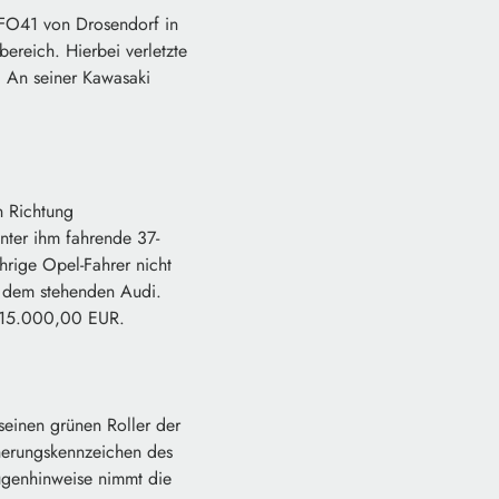
 FO41 von Drosendorf in
ereich. Hierbei verletzte
. An seiner Kawasaki
n Richtung
nter ihm fahrende 37-
hrige Opel-Fahrer nicht
it dem stehenden Audi.
a. 15.000,00 EUR.
seinen grünen Roller der
herungskennzeichen des
ugenhinweise nimmt die