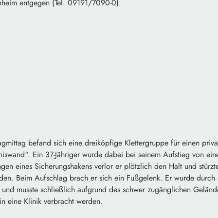
chheim entgegen (Tel. 09191/7090-0).
gmittag befand sich eine dreiköpfige Klettergruppe für einen privat
wand“. Ein 37-Jähriger wurde dabei bei seinem Aufstieg von einer 
en eines Sicherungshakens verlor er plötzlich den Halt und stürzt
den. Beim Aufschlag brach er sich ein Fußgelenk. Er wurde durc
t und musste schließlich aufgrund des schwer zugänglichen Geländ
n eine Klinik verbracht werden.