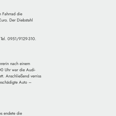
n Fahrrad die
uro. Der Diebstahl
 Tel. 0951/9129-310.
rerin nach einem
00 Uhr war die Audi-
tt. Anschließend verriss
beschädigte Auto –
es endete die