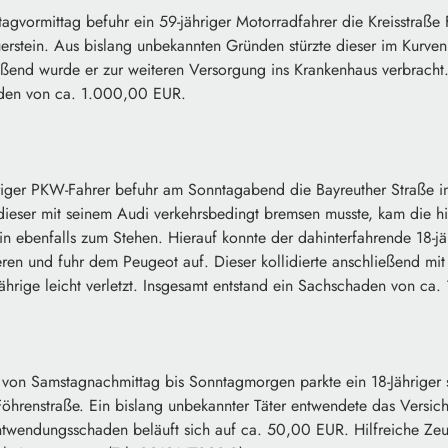
gvormittag befuhr ein 59-jähriger Motorradfahrer die Kreisstraße
erstein. Aus bislang unbekannten Gründen stürzte dieser im Kurvenb
ießend wurde er zur weiteren Versorgung ins Krankenhaus verbracht
aden von ca. 1.000,00 EUR.
riger PKW-Fahrer befuhr am Sonntagabend die Bayreuther Straße i
dieser mit seinem Audi verkehrsbedingt bremsen musste, kam die hi
in ebenfalls zum Stehen. Hierauf konnte der dahinterfahrende 18-jä
eren und fuhr dem Peugeot auf. Dieser kollidierte anschließend m
Jährige leicht verletzt. Insgesamt entstand ein Sachschaden von c
m von Samstagnachmittag bis Sonntagmorgen parkte ein 18-Jähriger 
öhrenstraße. Ein bislang unbekannter Täter entwendete das Versic
Entwendungsschaden beläuft sich auf ca. 50,00 EUR. Hilfreiche Ze