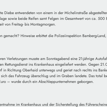
 Diebe entwendeten von einem in der Michelinstraße abgestellte
nlage sowie beide Reifen samt Felgen im Gesamtwert von ca. 500 E
Zeit von Freitag- bis Montagmorgen.
 gemacht? Hinweise erbittet die Polizeiinspektion Bamberg-Land,
en Verletzungen musste am Sonntagabend eine 21-jährige Autofah
den Rettungsdienst ins Krankenhaus eingeliefert werden. Gegen 21.
 in Richtung Oberhaid unterwegs und geriet nach rechts ins Banke
ss sich das Fahrzeug überschlug und im Graben landete. Das total 
uro – wurde durch ein Abschleppunternehmen geborgen.
entnahme im Krankenhaus und der Sicherstellung des Führerschein