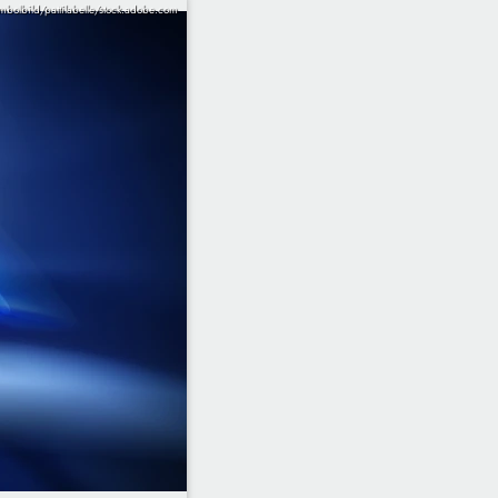
mbolbild/pattilabelle/stock.adobe.com