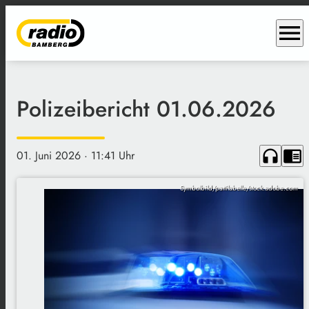
menu
Polizeibericht 01.06.2026
headphones
chrome_reader_mode
01. Juni 2026
· 11:41 Uhr
Symbolbild/pattilabelle/stock.adobe.com