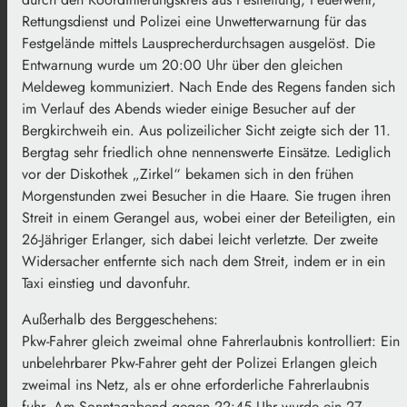
Rettungsdienst und Polizei eine Unwetterwarnung für das
Festgelände mittels Lausprecherdurchsagen ausgelöst. Die
Entwarnung wurde um 20:00 Uhr über den gleichen
Meldeweg kommuniziert. Nach Ende des Regens fanden sich
im Verlauf des Abends wieder einige Besucher auf der
Bergkirchweih ein. Aus polizeilicher Sicht zeigte sich der 11.
Bergtag sehr friedlich ohne nennenswerte Einsätze. Lediglich
vor der Diskothek „Zirkel“ bekamen sich in den frühen
Morgenstunden zwei Besucher in die Haare. Sie trugen ihren
Streit in einem Gerangel aus, wobei einer der Beteiligten, ein
26-Jähriger Erlanger, sich dabei leicht verletzte. Der zweite
Widersacher entfernte sich nach dem Streit, indem er in ein
Taxi einstieg und davonfuhr.
Außerhalb des Berggeschehens:
Pkw-Fahrer gleich zweimal ohne Fahrerlaubnis kontrolliert: Ein
unbelehrbarer Pkw-Fahrer geht der Polizei Erlangen gleich
zweimal ins Netz, als er ohne erforderliche Fahrerlaubnis
fuhr. Am Sonntagabend gegen 22:45 Uhr wurde ein 27-