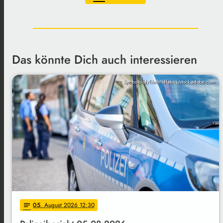
Das könnte Dich auch interessieren
Symbolbild/filmbildfabrik/stock.adobe.com
05
. August 2026 12:30
notes