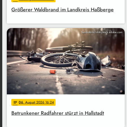
Größerer Waldbrand im Landkreis Haßberge
Symbolbild/vlntn/stock.adobe.com
06
. August 2026 16:24
notes
Betrunkener Radfahrer stürzt in Hallstadt