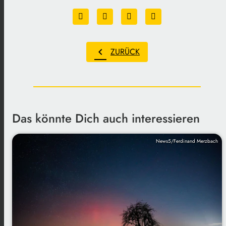
chevron_left
ZURÜCK
Das könnte Dich auch interessieren
News5/Ferdinand Merzbach