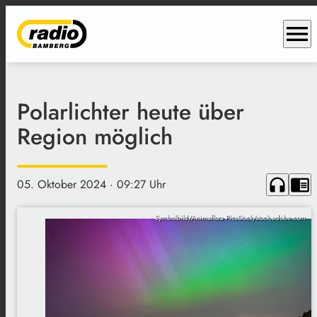
menu
Polarlichter heute über
Region möglich
headphones
chrome_reader_mode
05. Oktober 2024
· 09:27 Uhr
Symbolbild/Animaflora PicsStock/stock.adobe.com