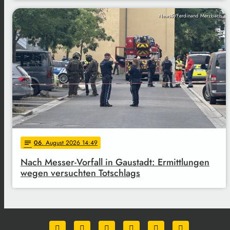
News5/Ferdinand Merzbach
06
. August 2026 14:49
notes
Nach Messer-Vorfall in Gaustadt: Ermittlungen
wegen versuchten Totschlags