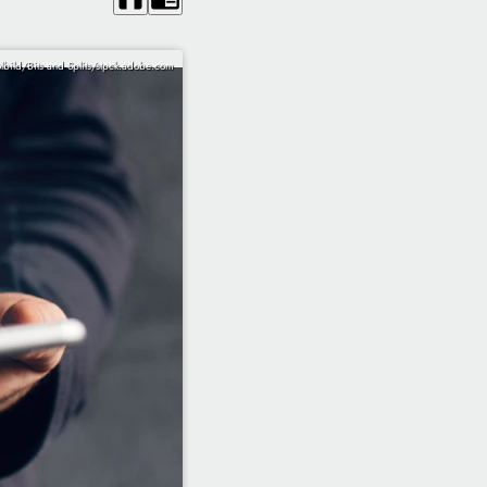
bild/Bits and Splits/stpck.adobe.com