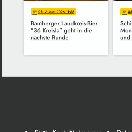
08
. August 2026 11:55
0
notes
notes
Bamberger Landkreis-Bier
Schi
"36 Kreisla" geht in die
Mon
nächste Runde
und 