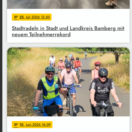
25
. Juli 2026 12:50
notes
Stadtradeln in Stadt und Landkreis Bamberg mit
neuem Teilnehmerrekord
Landratsamt Bamberg/Markus Hammrich
10
. Juni 2026 16:09
notes