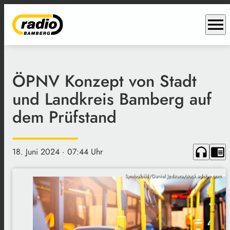
menu
ÖPNV Konzept von Stadt
und Landkreis Bamberg auf
dem Prüfstand
headphones
chrome_reader_mode
18. Juni 2024
· 07:44 Uhr
Symbolbild/Daniel Jędzura/stock.adobe.com