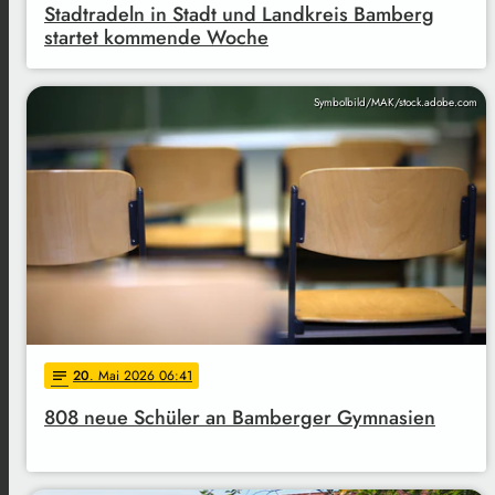
Stadtradeln in Stadt und Landkreis Bamberg
startet kommende Woche
Symbolbild/MAK/stock.adobe.com
20
. Mai 2026 06:41
notes
808 neue Schüler an Bamberger Gymnasien