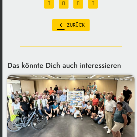
chevron_left
ZURÜCK
Das könnte Dich auch interessieren
LRA Bamberg