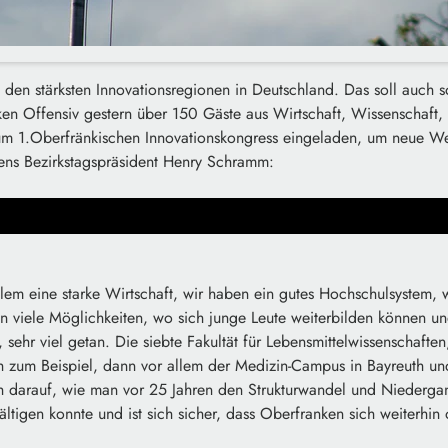
den stärksten Innovationsregionen in Deutschland. Das soll auch s
nken Offensiv gestern über 150 Gäste aus Wirtschaft, Wissenschaft,
um 1.Oberfränkischen Innovationskongress eingeladen, um neue We
kens Bezirkstagspräsident Henry Schramm:
lem eine starke Wirtschaft, wir haben ein gutes Hochschulsystem, 
en viele Möglichkeiten, wo sich junge Leute weiterbilden können un
, sehr viel getan. Die siebte Fakultät für Lebensmittelwissenschaft
 zum Beispiel, dann vor allem der Medizin-Campus in Bayreuth und
h darauf, wie man vor 25 Jahren den Strukturwandel und Niedergang
ältigen konnte und ist sich sicher, dass Oberfranken sich weiterhin