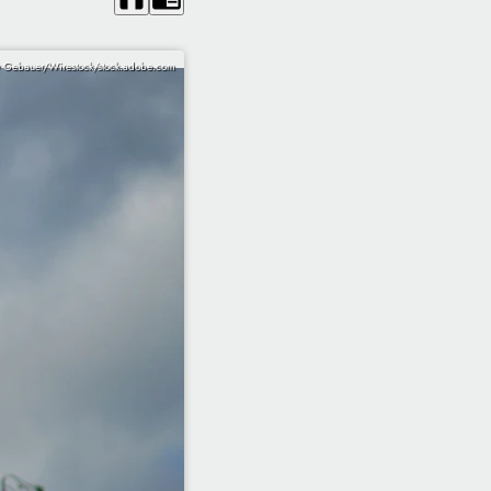
 Gebauer/Wirestock/stock.adobe.com