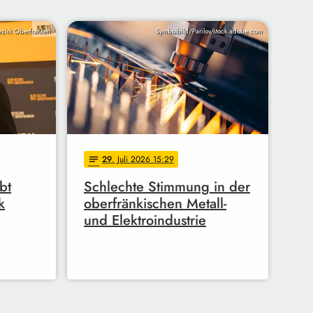
zirk Oberfranken
Symbolbild/Parilov/stock.adobe.com
29
. Juli 2026 15:29
notes
bt
Schlechte Stimmung in der
k
oberfränkischen Metall-
und Elektroindustrie