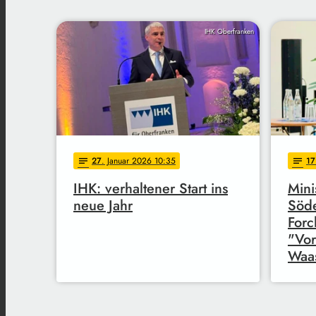
IHK Oberfranken
27
. Januar 2026 10:35
17
notes
notes
IHK: verhaltener Start ins
Mini
neue Jahr
Söde
Forc
"Vo
Waa