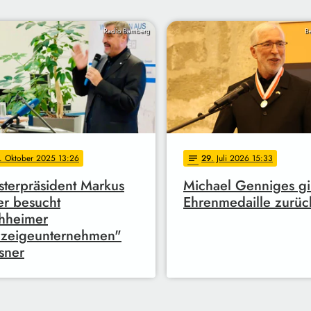
Radio Bamberg
Be
. Oktober 2025 13:26
29
. Juli 2026 15:33
notes
sterpräsident Markus
Michael Genniges gi
r besucht
Ehrenmedaille zurüc
hheimer
rzeigeunternehmen"
sner