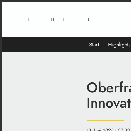
Start
Highlight
Oberfra
Innovat
18. Juni 2026
· 07:33