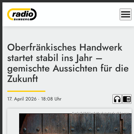
menu
Oberfränkisches Handwerk
startet stabil ins Jahr –
gemischte Aussichten für die
Zukunft
headphones
chrome_reader_mode
17. April 2026
· 18:08 Uhr
Symbolbild/blende11.photo/stock.adobe.com