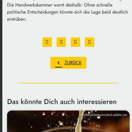
Die Handwerkskammer warnt deshalb: Ohne schnelle
politische Entscheidungen könnte sich die Lage bald deutlich
eintrüben.
chevron_left
ZURÜCK
Das könnte Dich auch interessieren
Symbolbild/somporn/stock.adobe.com