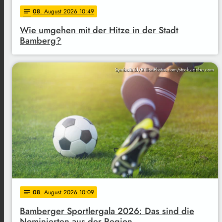
08
. August 2026 10:49
notes
Wie umgehen mit der Hitze in der Stadt
Bamberg?
Symbolbild/BillionPhotos.com/stock.adobe.com
08
. August 2026 10:09
notes
Bamberger Sportlergala 2026: Das sind die
Nominierten aus der Region