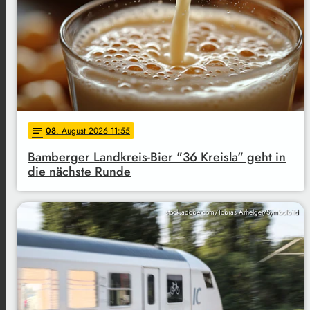
08
. August 2026 11:55
notes
Bamberger Landkreis-Bier "36 Kreisla" geht in
die nächste Runde
stock.adobe.com/Tobias Arhelger/Symbolbild