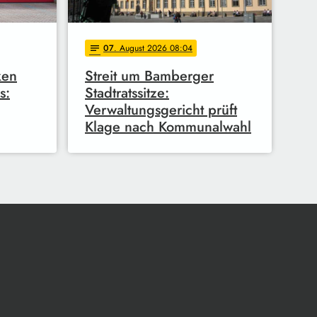
07
. August 2026 08:04
notes
ken
Streit um Bamberger
s:
Stadtratssitze:
Verwaltungsgericht prüft
Klage nach Kommunalwahl