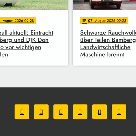
7
. August 2026 09:28
07
. August 2026 09:23
notes
all aktuell: Eintracht
Schwarze Rauchwol
berg und DJK Don
über Teilen Bamberg
o vor wichtigen
Landwirtschaftliche
len
Maschine brennt