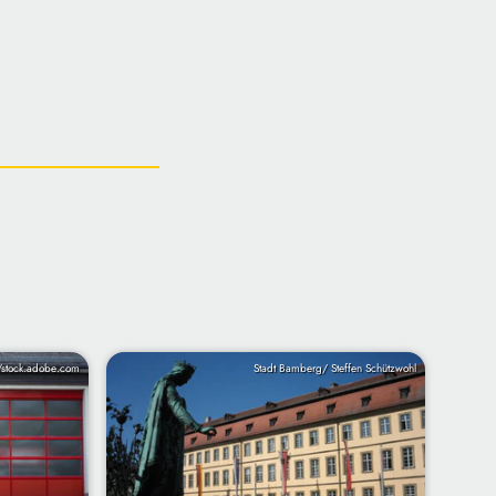
/stock.adobe.com
Stadt Bamberg/ Steffen Schützwohl