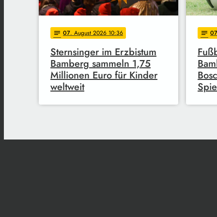
07
. August 2026 10:36
0
notes
notes
Sternsinger im Erzbistum
Fußb
Bamberg sammeln 1,75
Bam
Millionen Euro für Kinder
Bosc
weltweit
Spie