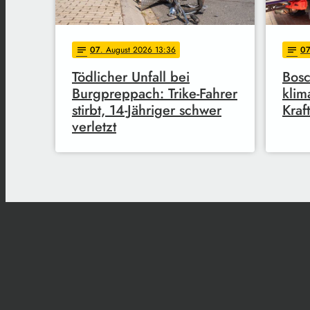
07
. August 2026 13:36
0
notes
notes
Tödlicher Unfall bei
Bosc
Burgpreppach: Trike-Fahrer
klim
stirbt, 14-Jähriger schwer
Kraft
verletzt