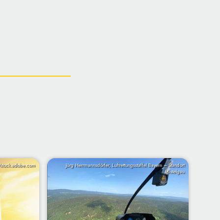
/stock.adobe.com
Jörg Herrmannsdörfer, Luftrettungsstaffel Bayern – Standort
Mistelgau