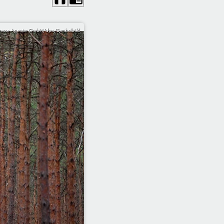
 Presse-Agentur GmbH/dpa/Symbolbild