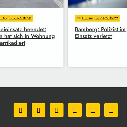
5
. August 2026 10:28
03
. August 2026 06:22
notes
zeieinsatz beendet:
Bamberg: Polizist im
 hat sich in Wohnung
Einsatz verletzt
arrikadiert