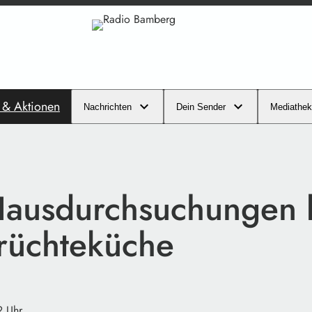
s & Aktionen
Nachrichten
Dein Sender
Mediathek
ausdurchsuchungen b
rüchteküche
2 Uhr