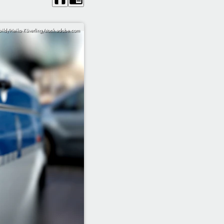
ild/Heiko Küverling/stock.adobe.com