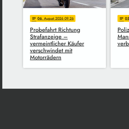
06
. August 2026 09:26
0
notes
notes
Probefahrt Richtung
Poli
Strafanzeige –
Mann
vermeintlicher Käufer
verb
verschwindet mit
Motorrädern