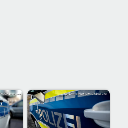
/stock.adobe.com
Symbolbild/abr68/stock.adobe.com