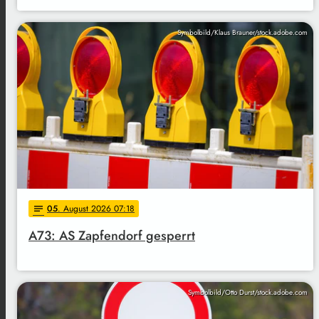
Symbolbild/Klaus Brauner/stock.adobe.com
05
. August 2026 07:18
notes
A73: AS Zapfendorf gesperrt
Symbolbild/Otto Durst/stock.adobe.com