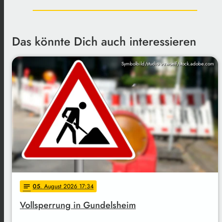
Das könnte Dich auch interessieren
Symbolbild/studio v-zwoelf/stock.adobe.com
05
. August 2026 17:34
notes
Vollsperrung in Gundelsheim