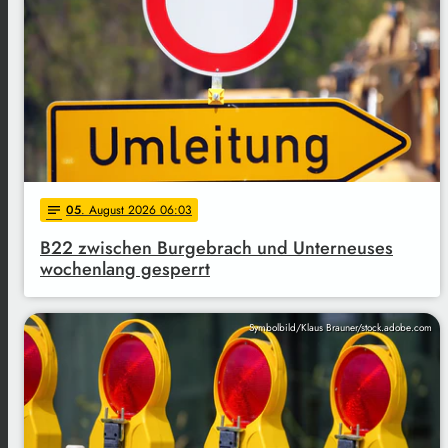
05
. August 2026 06:03
notes
B22 zwischen Burgebrach und Unterneuses
wochenlang gesperrt
Symbolbild/Klaus Brauner/stock.adobe.com