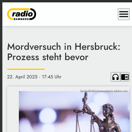
menu
Mordversuch in Hersbruck:
Prozess steht bevor
headphones
chrome_reader_mode
22. April 2025
· 17:45 Uhr
Symbolbild/schemev/stock.adobe.com