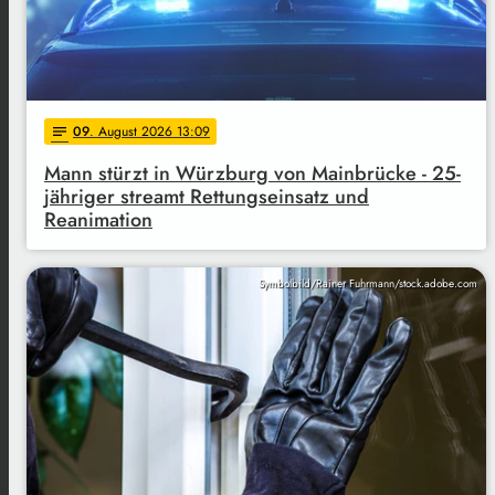
09
. August 2026 13:09
notes
Mann stürzt in Würzburg von Mainbrücke - 25-
jähriger streamt Rettungseinsatz und
Reanimation
Symbolbild/Rainer Fuhrmann/stock.adobe.com