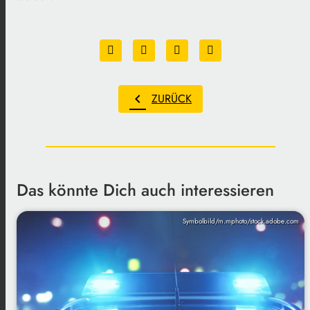
chevron_left
ZURÜCK
Das könnte Dich auch interessieren
Symbolbild/m.mphoto/stock.adobe.com