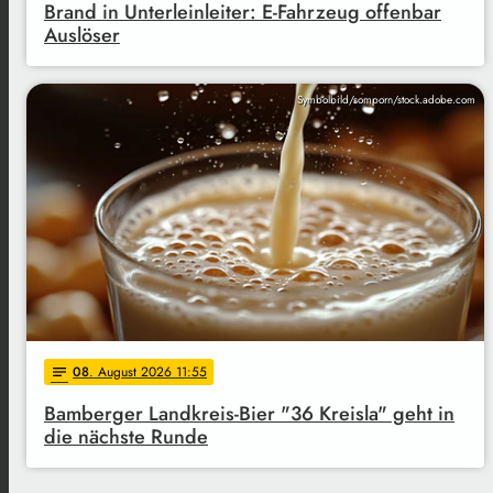
Brand in Unterleinleiter: E-Fahrzeug offenbar
Auslöser
Symbolbild/somporn/stock.adobe.com
08
. August 2026 11:55
notes
Bamberger Landkreis-Bier "36 Kreisla" geht in
die nächste Runde