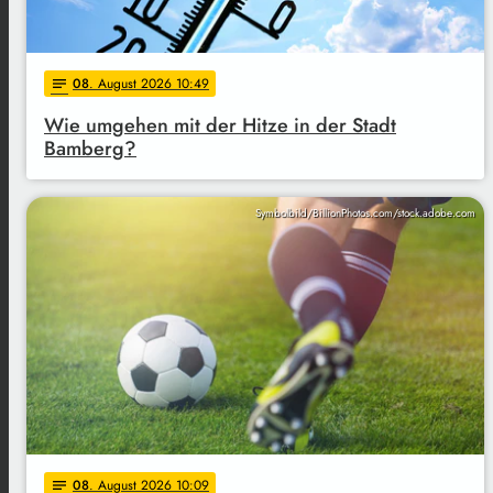
08
. August 2026 10:49
notes
Wie umgehen mit der Hitze in der Stadt
Bamberg?
Symbolbild/BillionPhotos.com/stock.adobe.com
08
. August 2026 10:09
notes