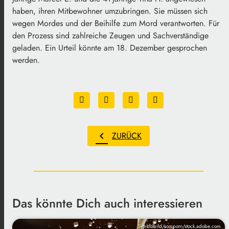
haben, ihren Mitbewohner umzubringen. Sie müssen sich
wegen Mordes und der Beihilfe zum Mord verantworten. Für
den Prozess sind zahlreiche Zeugen und Sachverständige
geladen. Ein Urteil könnte am 18. Dezember gesprochen
werden.
chevron_left
ZURÜCK
Das könnte Dich auch interessieren
Symbolbild/somporn/stock.adobe.com