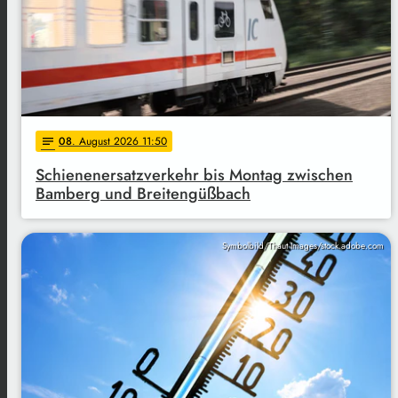
08
. August 2026 11:50
notes
Schienenersatzverkehr bis Montag zwischen
Bamberg und Breitengüßbach
Symbolbild/Thaut Images/stock.adobe.com