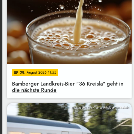
08
. August 2026 11:55
notes
Bamberger Landkreis-Bier "36 Kreisla" geht in
die nächste Runde
stock.adobe.com/Tobias Arhelger/Symbolbild