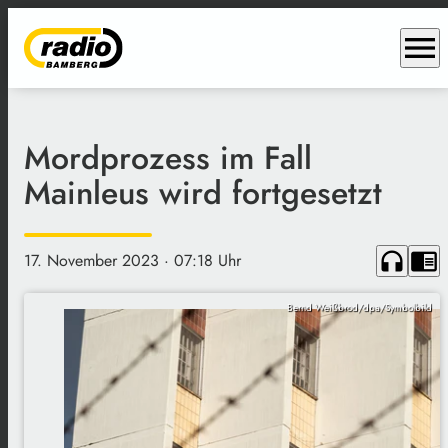
menu
Mordprozess im Fall
Mainleus wird fortgesetzt
headphones
chrome_reader_mode
17. November 2023
· 07:18 Uhr
Bernd Weißbrod/dpa/Symbolbild