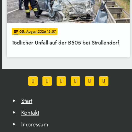
05
. August 2026 13:57
notes
Tödlicher Unfall auf der B505 bei Strullendorf
Start
Kontakt
Impressum