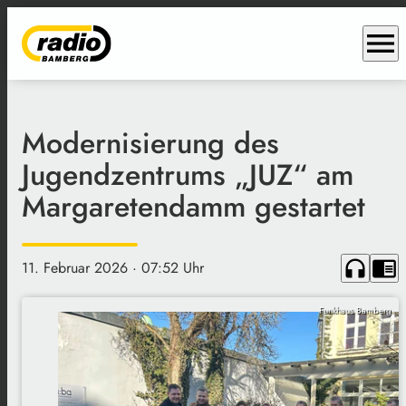
menu
Modernisierung des
Jugendzentrums „JUZ“ am
Margaretendamm gestartet
headphones
chrome_reader_mode
11. Februar 2026
· 07:52 Uhr
Funkhaus Bamberg