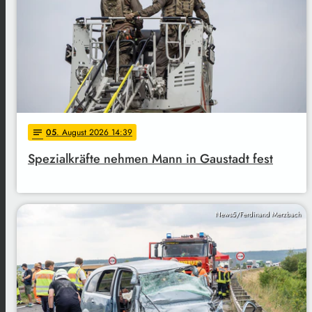
05
. August 2026 14:39
notes
Spezialkräfte nehmen Mann in Gaustadt fest
News5/Ferdinand Merzbach