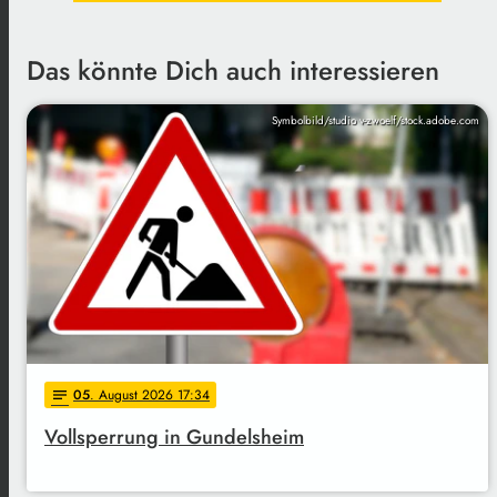
Das könnte Dich auch interessieren
Symbolbild/studio v-zwoelf/stock.adobe.com
05
. August 2026 17:34
notes
Vollsperrung in Gundelsheim