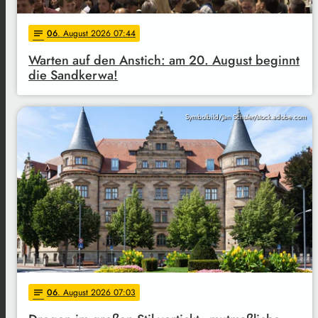
06
. August 2026 07:44
notes
Warten auf den Anstich: am 20. August beginnt
die Sandkerwa!
Symbolbild/Jan Schuler/stock.adobe.com
06
. August 2026 07:03
notes