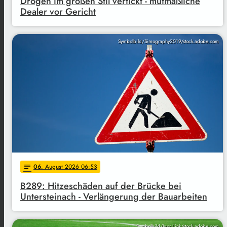
Drogen im großen Stil vertickt - mutmaßliche
Dealer vor Gericht
Symbolbild/Simography2019/stock.adobe.com
06
. August 2026 06:53
notes
B289: Hitzeschäden auf der Brücke bei
Untersteinach - Verlängerung der Bauarbeiten
Symbolbild/Igor Link/stock.adobe.com