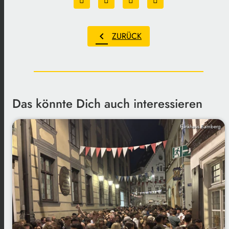
chevron_left
ZURÜCK
Das könnte Dich auch interessieren
Funkhaus Bamberg