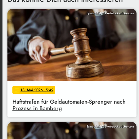
Symbolbild/de Art/stock.adobe.com
13
. Mai 2026 15:49
notes
Haftstrafen für Geldautomaten-Sprenger nach
Prozess in Bamberg
Symbolbild/de Art/stock.adobe.com