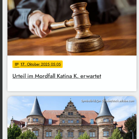
17
. Oktober 2025 05:05
notes
Urteil im Mordfall Katina K. erwartet
Symbolbild/Jan Schuler/stock.adobe.com