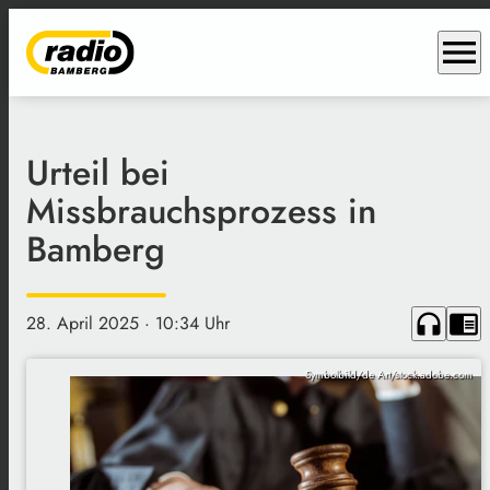
menu
Urteil bei
Missbrauchsprozess in
Bamberg
headphones
chrome_reader_mode
28. April 2025
· 10:34 Uhr
Symbolbild/de Art/stock.adobe.com