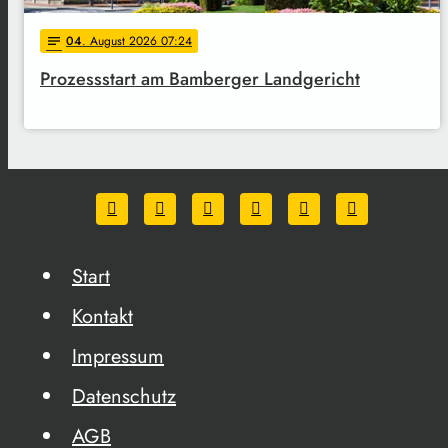
04
. August 2026 07:24
notes
Prozessstart am Bamberger Landgericht
Start
Kontakt
Impressum
Datenschutz
AGB