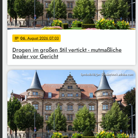
06
. August 2026 07:03
notes
Drogen im großen Stil vertickt - mutmaßliche
Dealer vor Gericht
Symbolbild/Jan Schuler/stock.adobe.com