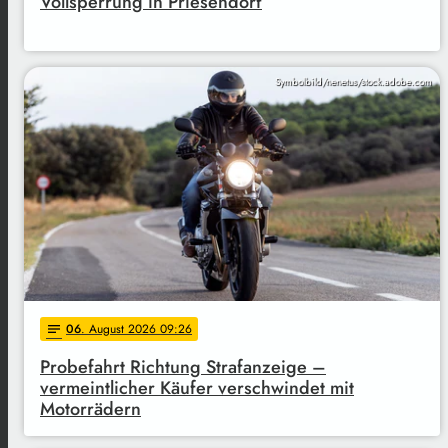
Vollsperrung in Priesendorf
Symbolbild/nenetus/stock.adobe.com
06
. August 2026 09:26
notes
Probefahrt Richtung Strafanzeige –
vermeintlicher Käufer verschwindet mit
Motorrädern