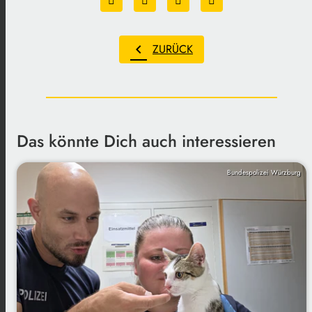
chevron_left
ZURÜCK
Das könnte Dich auch interessieren
Bundespolizei Würzburg