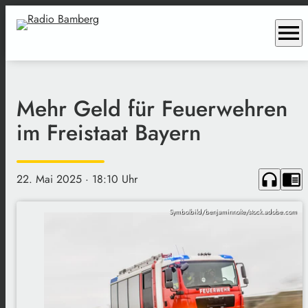
menu
Mehr Geld für Feuerwehren
im Freistaat Bayern
headphones
chrome_reader_mode
22. Mai 2025
· 18:10 Uhr
Symbolbild/benjaminnolte/stock.adobe.com