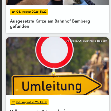
06
. August 2026 11:22
notes
Ausgesetzte Katze am Bahnhof Bamberg
gefunden
Symbolbild/Otto Durst/stock.adobe.com
06
. August 2026 10:00
notes