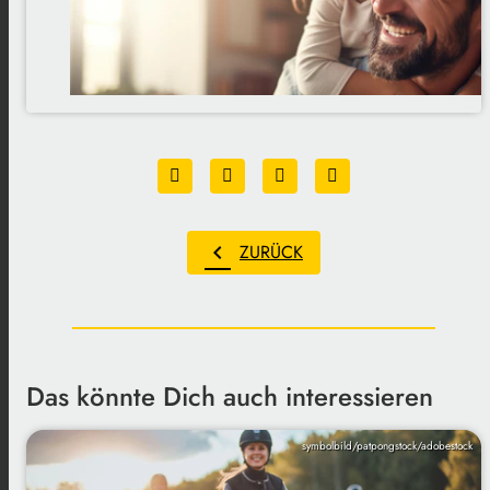
chevron_left
ZURÜCK
Das könnte Dich auch interessieren
symbolbild/patpongstock/adobestock