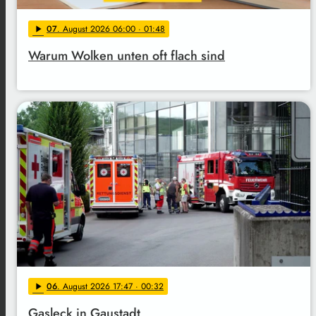
07
. August 2026 06:00
· 01:48
play_arrow
Warum Wolken unten oft flach sind
06
. August 2026 17:47
· 00:32
play_arrow
Gasleck in Gaustadt