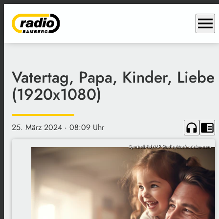
menu
Vatertag, Papa, Kinder, Liebe
(1920x1080)
headphones
chrome_reader_mode
25. März 2024
· 08:09 Uhr
Symbolbild/MP Studio/stock.adobe.com