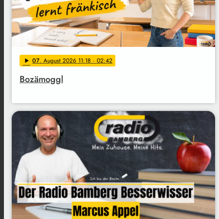
07
. August 2026 11:18
· 02:42
play_arrow
Bozämoggl