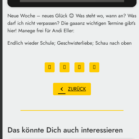
Neue Woche – neues Glück 😊 Was steht wo, wann an? Was
play_arrow
Kalenderwoche 15
darf ich nicht verpassen? Die gaaanz wichtigen Termine gibt’s
hier! Manege frei für Andi Eller:
00:00
01:36
Endlich wieder Schule; Geschwisterliebe; Schau nach oben
chevron_left
ZURÜCK
Das könnte Dich auch interessieren