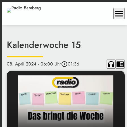
menu
Kalenderwoche 15
headphones
chrome_reader_mode
08. April 2024
· 06:00 Uhr
play_circle_outline
01:36