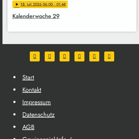
13
. Juli 2026 06:00
· 01:48
play_arrow
Kalenderwoche 29
Start
Kontakt
Impressum
Datenschutz
AGB