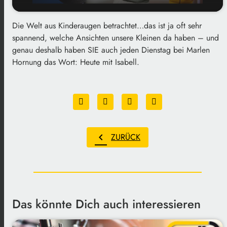
Die Welt aus Kinderaugen betrachtet…das ist ja oft sehr
play_arrow
Isabell
spannend, welche Ansichten unsere Kleinen da haben – und
genau deshalb haben SIE auch jeden Dienstag bei Marlen
00:00
02:14
Hornung das Wort: Heute mit Isabell.
chevron_left
ZURÜCK
Das könnte Dich auch interessieren