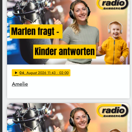
04
. August 2026 11:43
· 02:00
play_arrow
Amelie