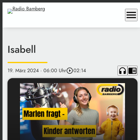
menu
Isabell
headphones
chrome_reader_mode
19. März 2024
· 06:00 Uhr
play_circle_outline
02:14