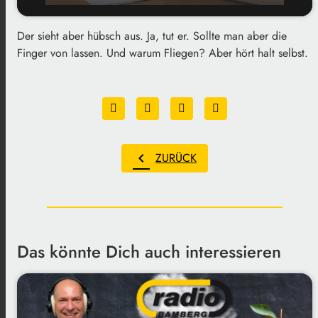
Der sieht aber hübsch aus. Ja, tut er. Sollte man aber die
play_arrow
Fliegenpilz
Finger von lassen. Und warum Fliegen? Aber hört halt selbst.
00:00
01:43
chevron_left
ZURÜCK
Das könnte Dich auch interessieren