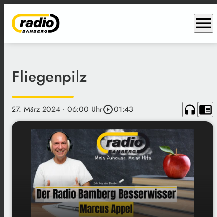
menu
Fliegenpilz
headphones
chrome_reader_mode
27. März 2024
· 06:00 Uhr
play_circle_outline
01:43