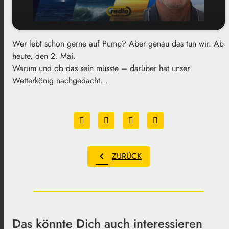
Wer lebt schon gerne auf Pump? Aber genau das tun wir. Ab
play_arrow
Der Ausblick auf das Wochenende
heute, den 2. Mai.
Warum und ob das sein müsste – darüber hat unser
00:00
02:40
Wetterkönig nachgedacht…
chevron_left
ZURÜCK
Das könnte Dich auch interessieren