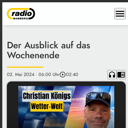
menu
Der Ausblick auf das
Wochenende
headphones
chrome_reader_mode
02. Mai 2024
· 06:00 Uhr
play_circle_outline
02:40