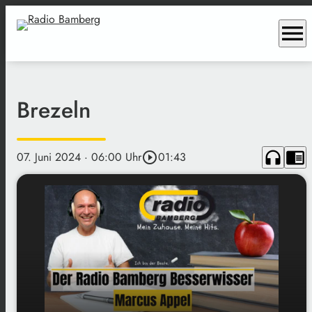
menu
Brezeln
headphones
chrome_reader_mode
07. Juni 2024
· 06:00 Uhr
play_circle_outline
01:43