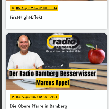
05
. August 2026 06:00
· 01:44
play_arrow
First-Night-Effekt
04
. August 2026 06:00
· 01:34
play_arrow
Die Obere Pfarre in Bamberg