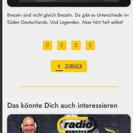
Brezeln sind nicht gleich Brezeln. Da gibt es Unterschiede im
play_arrow
Brezeln
Süden Deutschlands. Und Legenden. Aber hört halt selbst!
00:00
01:43
chevron_left
ZURÜCK
Das könnte Dich auch interessieren