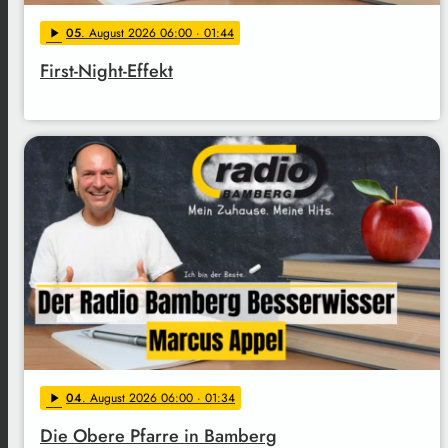
05
. August 2026 06:00
· 01:44
play_arrow
First-Night-Effekt
04
. August 2026 06:00
· 01:34
play_arrow
Die Obere Pfarre in Bamberg