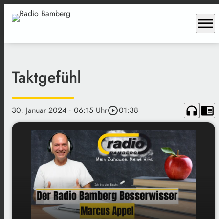
menu
Taktgefühl
headphones
chrome_reader_mode
30. Januar 2024
· 06:15 Uhr
play_circle_outline
01:38