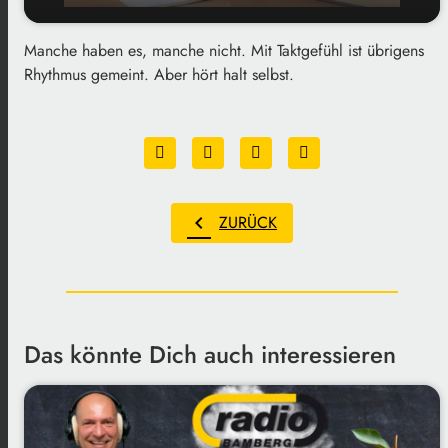
Manche haben es, manche nicht. Mit Taktgefühl ist übrigens
play_arrow
Taktgefühl
Rhythmus gemeint. Aber hört halt selbst.
00:00
01:38
chevron_left
ZURÜCK
Das könnte Dich auch interessieren