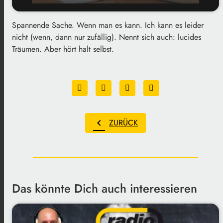
Spannende Sache. Wenn man es kann. Ich kann es leider
play_arrow
Klarträume
nicht (wenn, dann nur zufällig). Nennt sich auch: lucides
Träumen. Aber hört halt selbst.
00:00
01:44
chevron_left
ZURÜCK
Das könnte Dich auch interessieren