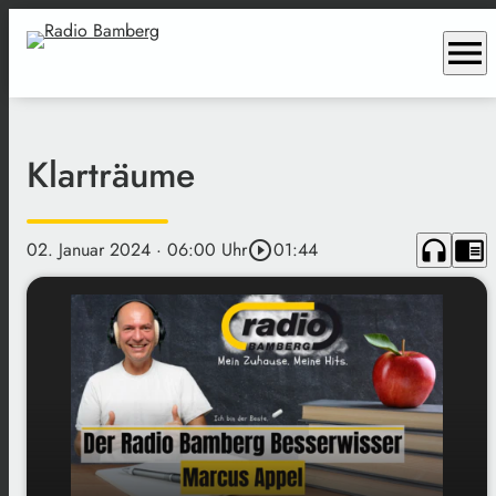
menu
Klarträume
headphones
chrome_reader_mode
02. Januar 2024
· 06:00 Uhr
play_circle_outline
01:44