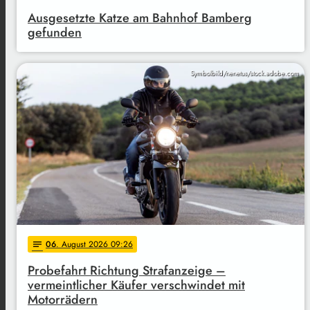
Ausgesetzte Katze am Bahnhof Bamberg
gefunden
Symbolbild/nenetus/stock.adobe.com
06
. August 2026 09:26
notes
Probefahrt Richtung Strafanzeige –
vermeintlicher Käufer verschwindet mit
Motorrädern