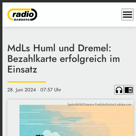
menu
MdLs Huml und Dremel:
Bezahlkarte erfolgreich im
Einsatz
headphones
chrome_reader_mode
28. Juni 2024
· 07:57 Uhr
Symbolbild/Kateryna Kordubailo/stock.adobe.com