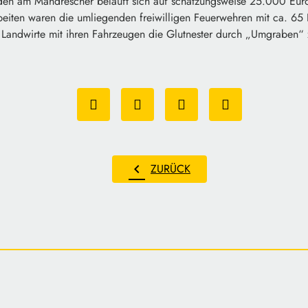
den am Mähdrescher beläuft sich auf schätzungsweise 25.000 Eur
eiten waren die umliegenden freiwilligen Feuerwehren mit ca. 65 Ei
Landwirte mit ihren Fahrzeugen die Glutnester durch „Umgraben“ 
chevron_left
ZURÜCK