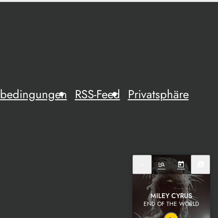
mebedingungen
RSS-Feed
Privatsphäre
expand_more
manage_search
today
library_music
MILEY CYRUS
END OF THE WORLD