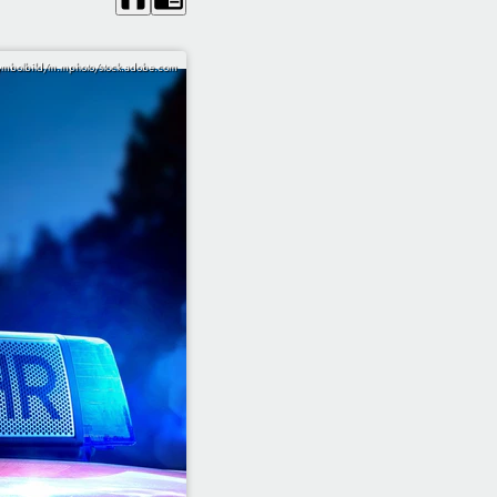
ymbolbild/m.mphoto/stock.adobe.com