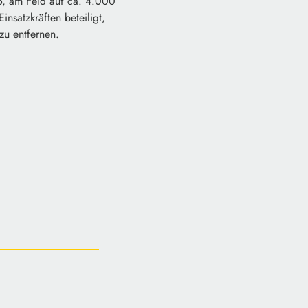
o, am Feld auf ca. 4.000
nsatzkräften beteiligt,
zu entfernen.