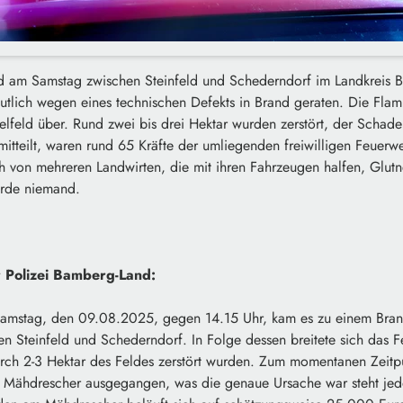
d am Samstag zwischen Steinfeld und Schederndorf im Landkreis 
tlich wegen eines technischen Defekts in Brand geraten. Die Flamm
lfeld über. Rund zwei bis drei Hektar wurden zerstört, der Schade
mitteilt, waren rund 65 Kräfte der umliegenden freiwilligen Feuerw
h von mehreren Landwirten, die mit ihren Fahrzeugen halfen, Glut
urde niemand.
r Polizei Bamberg-Land:
stag, den 09.08.2025, gegen 14.15 Uhr, kam es zu einem Bran
n Steinfeld und Schederndorf. In Folge dessen breitete sich das F
rch 2-3 Hektar des Feldes zerstört wurden. Zum momentanen Zeitp
 Mähdrescher ausgegangen, was die genaue Ursache war steht jedo