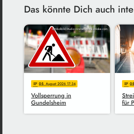
Das könnte Dich auch inte
Symbolbild/studio v-zwoelf/stock.adobe.com
05
. August 2026 17:34
0
notes
notes
Vollsperrung in
Stre
Gundelsheim
für 