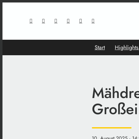
Start
Highlight
Mähdre
Großei
10. August 2025
· 14