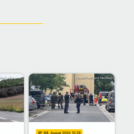
/stock.adobe.com
News5/Ferdinand Merzbach
05
. August 2026 10:28
notes