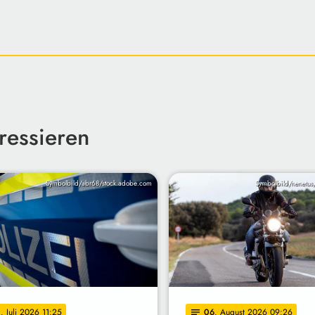
ressieren
Symbolbild/abr68/stock.adobe.com
Symbolbild/nenetus
0
. Juli 2026 11:25
06
. August 2026 09:26
notes