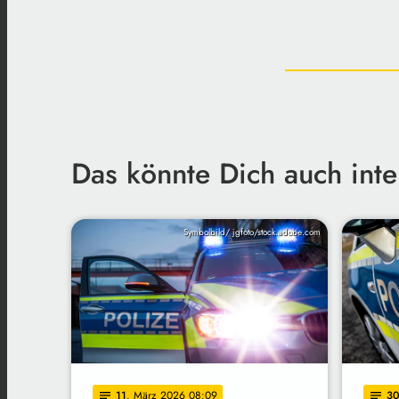
Das könnte Dich auch inte
Symbolbild/ jgfoto/stock.adobe.com
11
. März 2026 08:09
3
notes
notes