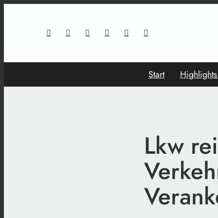
Start
Highlight
Lkw re
Verkeh
Verank