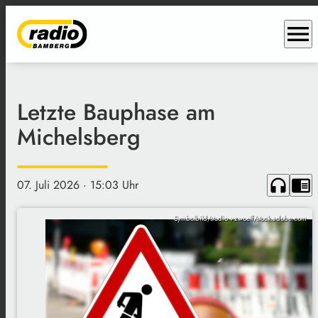
menu
Letzte Bauphase am
Michelsberg
headphones
chrome_reader_mode
07. Juli 2026
· 15:03 Uhr
Symbolbild/studio v-zwoelf/stock.adobe.com