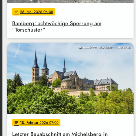
26
. Mai 2026 06:08
notes
Bamberg: achtwöchige Sperrung am
"Torschuster"
Symbolbild/Val Traveller/stock.adobe.com
18
. Februar 2026 07:02
notes
Letzter Bauabschnitt am Michelsberg in