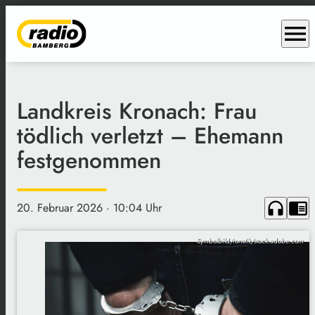
menu
Landkreis Kronach: Frau
tödlich verletzt – Ehemann
festgenommen
headphones
chrome_reader_mode
20. Februar 2026
· 10:04 Uhr
Symbolbild/ronstik/stock.adobe.com