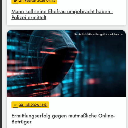
21
. Februar 2026 09:42
notes
Mann soll seine Ehefrau umgebracht haben -
Polizei ermittelt
Symbolbild/khumthong/stock.adobe.com
30
. Juli 2026 11:51
notes
Ermittlungserfolg gegen mutmaßliche Online-
Betrüger