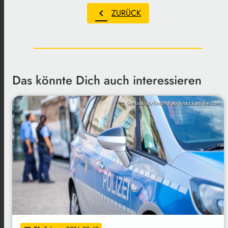
chevron_left
ZURÜCK
Das könnte Dich auch interessieren
Symbolbild/filmbildfabrik/stock.adobe.com