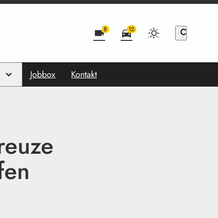
8
12
videocam
directions_car
search
Jobbox
Kontakt
reuze
fen