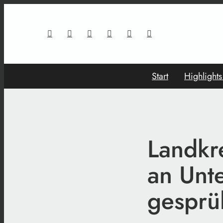
Start
Highlight
Landkr
an Unt
gesprü