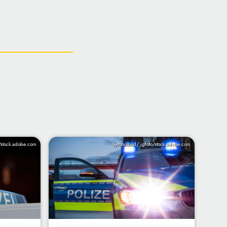
/stock.adobe.com
Symbolbild/ jgfoto/stock.adobe.com