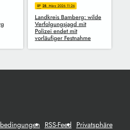
28
. März 2026 11:26
notes
Landkreis Bamberg: wilde
rg
Verfolgungsjagd mit
Polizei endet mit
vorläufiger Festnahme
mebedingungen
RSS-Feed
Privatsphäre