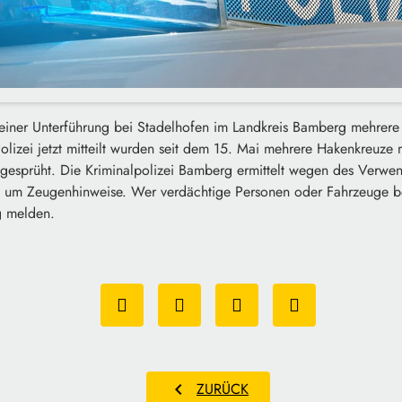
iner Unterführung bei Stadelhofen im Landkreis Bamberg mehrer
lizei jetzt mitteilt wurden seit dem 15. Mai mehrere Hakenkreuze 
gesprüht. Die Kriminalpolizei Bamberg ermittelt wegen des Verwen
t um Zeugenhinweise. Wer verdächtige Personen oder Fahrzeuge beo
g melden.
chevron_left
ZURÜCK