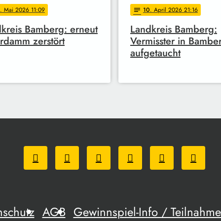
. Mai 2026 11:09
10
. April 2026 21:16
notes
kreis Bamberg: erneut
Landkreis Bamberg:
rdamm zerstört
Vermisster in Bambe
aufgetaucht
nschutz
AGB
Gewinnspiel-Info / Teilnah