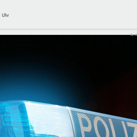
 Uhr
Symb