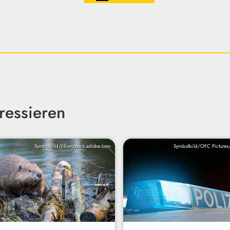
ressieren
Symbolbild/Jillian/stock.adobe.com
Symbolbild/OFC Pictures