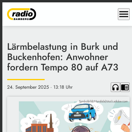
menu
Lärmbelastung in Burk und
Buckenhofen: Anwohner
fordern Tempo 80 auf A73
headphones
chrome_reader_mode
24. September 2025
· 13:18 Uhr
Symbolbild/Nandalal/stock.adobe.com