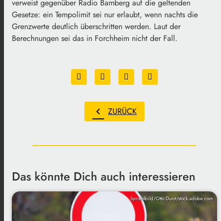
verweist gegenüber Radio Bamberg auf die geltenden
Gesetze: ein Tempolimit sei nur erlaubt, wenn nachts die
Grenzwerte deutlich überschritten werden. Laut der
Berechnungen sei das in Forchheim nicht der Fall.
chevron_left
ZURÜCK
Das könnte Dich auch interessieren
Symbolbild/Otto Durst/stock.adobe.com