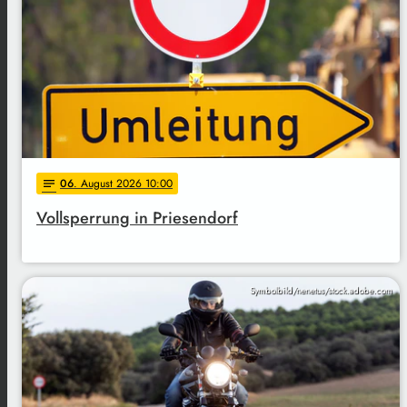
06
. August 2026 10:00
notes
Vollsperrung in Priesendorf
Symbolbild/nenetus/stock.adobe.com