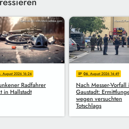
ressieren
Symbolbild/vlntn/stock.adobe.com
News5/Fer
6
. August 2026 16:24
06
. August 2026 14:49
notes
unkener Radfahrer
Nach Messer-Vorfall 
t in Hallstadt
Gaustadt: Ermittlung
wegen versuchten
Totschlags