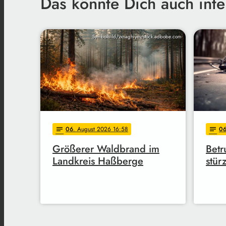
Das könnte Dich auch inte
Symbolbild/vxnaghiyev/stock.adbobe.com
06
. August 2026 16:58
0
notes
notes
Größerer Waldbrand im
Betr
Landkreis Haßberge
stürz