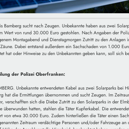
eis Bamberg sucht nach Zeugen. Unbekannte haben aus zwei Solarp
m Wert von rund 30.000 Euro gestohlen. Nach Angaben der Polizei
ngenem Montagabend und Dienstagmorgen Zutritt zu den Anlagen i
 Zäune. Dabei entstand außerdem ein Sachschaden von 1.000 Eur
et hat oder Hinweise zu den Unbekannten geben kann, soll sich b
ilung der Polizei Oberfranken:
ERG. Unbekannte entwendeten Kabel aus zwei Solarparks bei Hi
rg hat die Ermittlungen übernommen und sucht Zeugen. Im Zeitr
hr, verschafften sich die Diebe Zutritt zu den Solarparks in der Elm
 überwunden hatten, stahlen die Täter Kupferkabel. Die entwende
t von etwa 30.000 Euro. Zudem hinterließen die Täter einen Sa
genannten Zeitraum verdächtige Personen und/oder Fahrzeuge an 