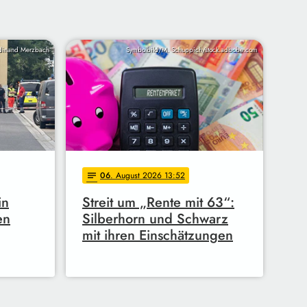
dinand Merzbach
Symbolbild/M. Schuppich/stock.adbobe.com
06
. August 2026 13:52
notes
in
Streit um „Rente mit 63“:
en
Silberhorn und Schwarz
mit ihren Einschätzungen