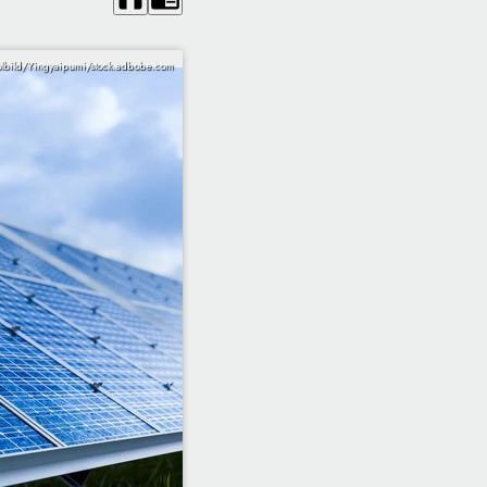
lbild/Yingyaipumi/stock.adbobe.com