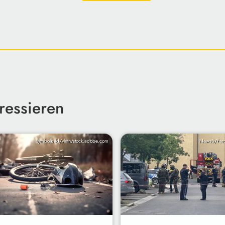
ressieren
Symbolbild/vlntn/stock.adobe.com
News5/Fer