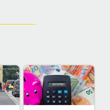
dinand Merzbach
Symbolbild/M. Schuppich/stock.adbobe.com