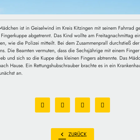
 Mädchen ist in Geiselwind im Kreis Kitzingen mit seinem Fahrrad g
e Fingerkuppe abgetrennt. Das Kind wollte am Freitagnachmittag e
n, wie die Polizei mitteilt. Bei dem Zusammenprall durchstieß der
s. Die Beamten vermuten, dass die Sechsjährige mit einem Finger
eb und sich so die Kuppe des kleinen Fingers abtrennte. Das Mä
ach Hause. Ein Rettungshubschrauber brachte es in ein Krankenhau
zunächst an.
chevron_left
ZURÜCK