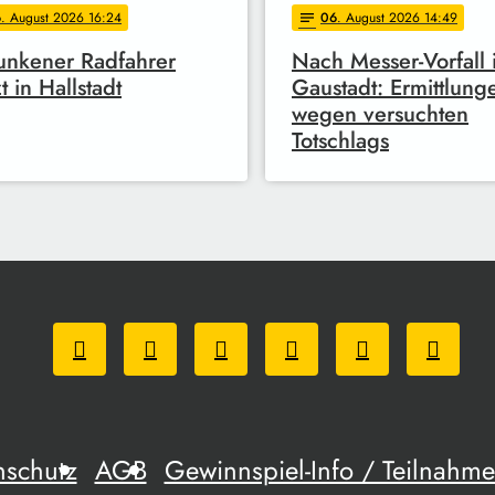
6
. August 2026 16:24
06
. August 2026 14:49
notes
unkener Radfahrer
Nach Messer-Vorfall 
t in Hallstadt
Gaustadt: Ermittlung
wegen versuchten
Totschlags
nschutz
AGB
Gewinnspiel-Info / Teilnah