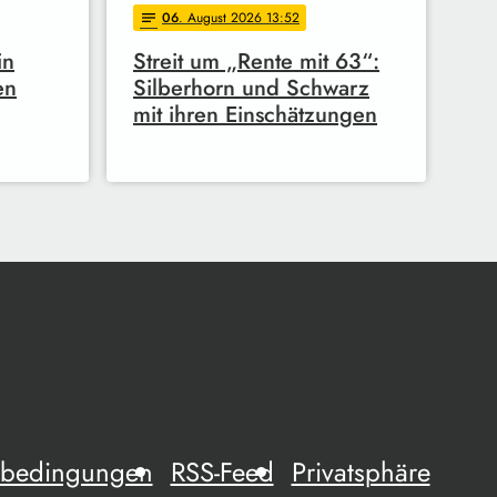
06
. August 2026 13:52
notes
in
Streit um „Rente mit 63“:
en
Silberhorn und Schwarz
mit ihren Einschätzungen
mebedingungen
RSS-Feed
Privatsphäre