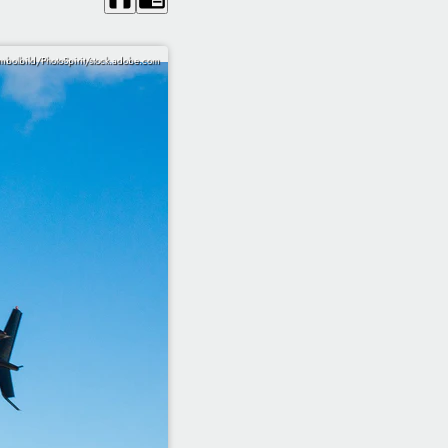
mbolbild/PhotoSpirit/stock.adobe.com