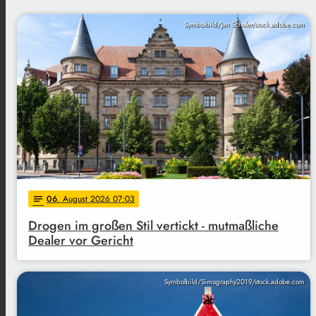
Symbolbild/Jan Schuler/stock.adobe.com
06
. August 2026 07:03
notes
Drogen im großen Stil vertickt - mutmaßliche
Dealer vor Gericht
Symbolbild/Simography2019/stock.adobe.com