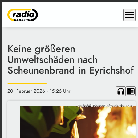
menu
Keine größeren
Umweltschäden nach
Scheunenbrand in Eyrichshof
headphones
chrome_reader_mode
20. Februar 2026
· 15:26 Uhr
Symbolbild/CameraCraft/stock.adobe.com