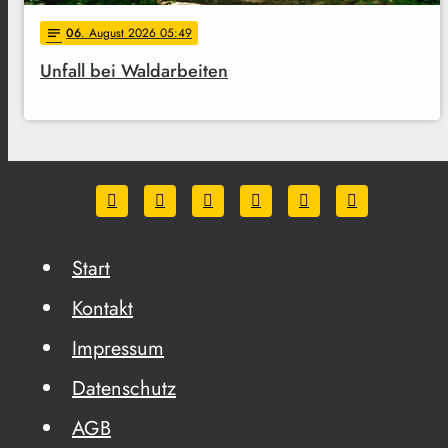
06
. August 2026 05:49
notes
Unfall bei Waldarbeiten
Start
Kontakt
Impressum
Datenschutz
AGB