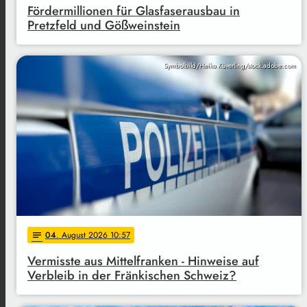
Fördermillionen für Glasfaserausbau in
Pretzfeld und Gößweinstein
Symbolbild/Heiko Küverling/stock.adobe.com
04
. August 2026 10:57
notes
Vermisste aus Mittelfranken - Hinweise auf
Verbleib in der Fränkischen Schweiz?