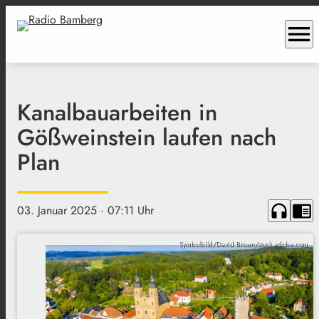
menu
Kanalbauarbeiten in
Gößweinstein laufen nach
Plan
headphones
chrome_reader_mode
03. Januar 2025
· 07:11 Uhr
Symbolbild/David Brown/stock.adobe.com