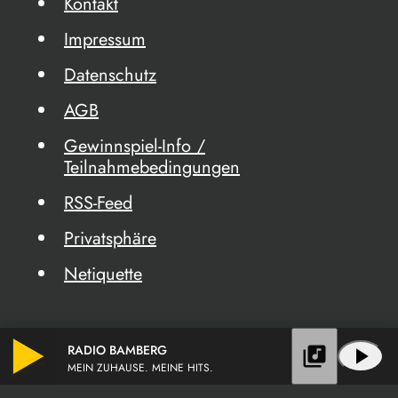
Kontakt
Impressum
Datenschutz
AGB
Gewinnspiel-Info /
Teilnahmebedingungen
RSS-Feed
Privatsphäre
Netiquette
RADIO BAMBERG
library_music
play_arrow
MEIN ZUHAUSE. MEINE HITS.