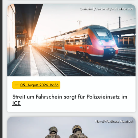
Symbolbild/den-belitsky/stock.adobe.com
05
. August 2026 16:36
notes
Streit um Fahrschein sorgt für Polizeieinsatz im
ICE
News5/Ferdinand Merzbach