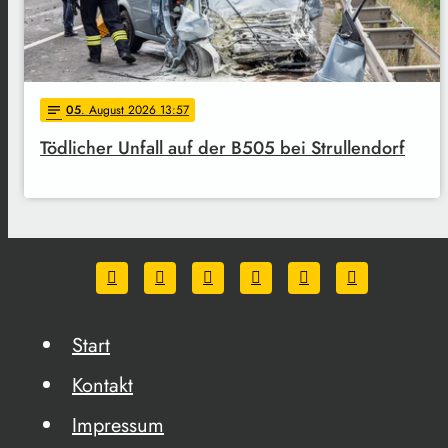
05
. August 2026 13:57
notes
Tödlicher Unfall auf der B505 bei Strullendorf
Start
Kontakt
Impressum