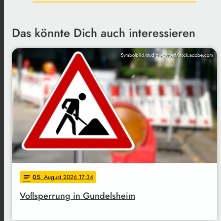
Das könnte Dich auch interessieren
Symbolbild/studio v-zwoelf/stock.adobe.com
05
. August 2026 17:34
notes
Vollsperrung in Gundelsheim