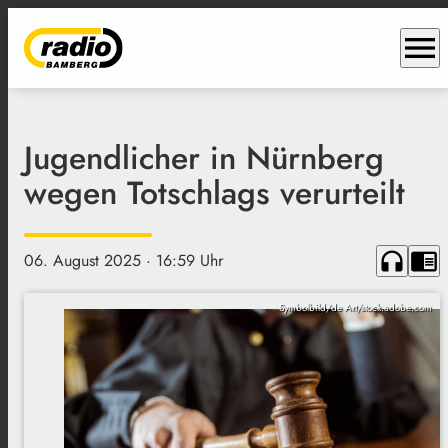
menu
Jugendlicher in Nürnberg
wegen Totschlags verurteilt
headphones
chrome_reader_mode
06. August 2025
· 16:59 Uhr
Symbolbild/de Art/stock.adobe.com